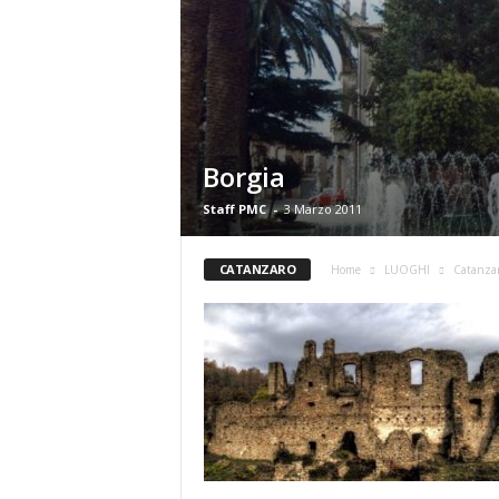
Borgia
Staff PMC
-
3 Marzo 2011
CATANZARO
Home
LUOGHI
Catanza