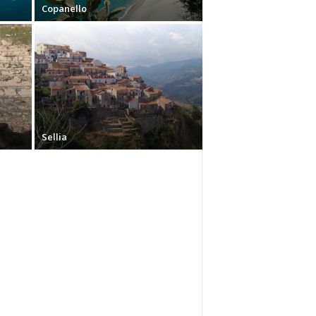
Copanello
Sellia