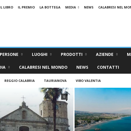
IL LIBRO
IL PREMIO
LA BOTTEGA
MEDIA
NEWS
CALABRESI NEL M
PERSONE
LUOGHI
PRODOTTI
AZIENDE
M
DIA
CALABRESI NEL MONDO
NEWS
CONTATTI
REGGIO CALABRIA
TAURIANOVA
VIBO VALENTIA
0