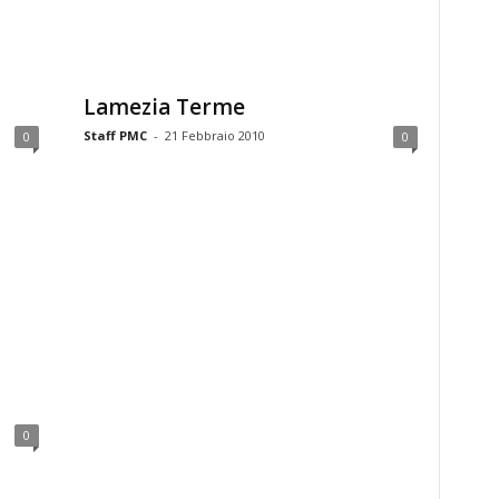
Lamezia Terme
Staff PMC
-
21 Febbraio 2010
0
0
0