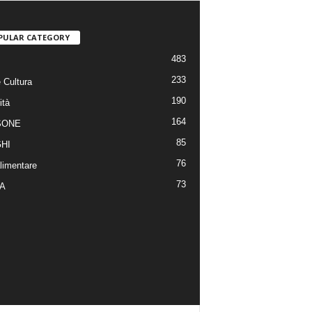
PULAR CATEGORY
483
233
 Cultura
190
ità
164
SONE
85
HI
76
limentare
73
A