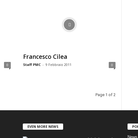
Francesco Cilea
Staff PMC
-
9 Febbraio 2011
0
0
Page 1 of 2
EVEN MORE NEWS
PO
News