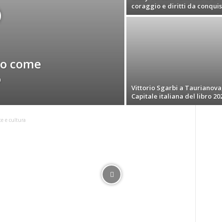
coraggio e diritti da conqui
oco come
o
Vittorio Sgarbi a Taurianova
Capitale italiana del libro 20
te e cultura