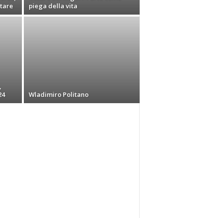
stare
piega della vita
,
24
Wladimiro Politano