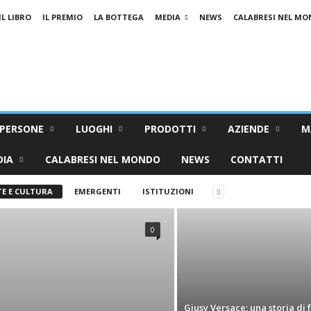
IL LIBRO
IL PREMIO
LA BOTTEGA
MEDIA
NEWS
CALABRESI NEL M
PERSONE
LUOGHI
PRODOTTI
AZIENDE
M
DIA
CALABRESI NEL MONDO
NEWS
CONTATTI
E E CULTURA
EMERGENTI
ISTITUZIONI
0
Giusy Versace: una storia di 