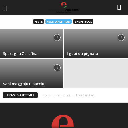
Cui disija
FESTE
FRASI DIALETTALI
GRUPPI FOLK
Staff PMC
-
2 Dicembre 2010
Sparagna Zarafina
I guai da pignata
Sapi megghju u pacciu
FRASI DIALETTALI
Home
Tradizioni
Frasi dialettali