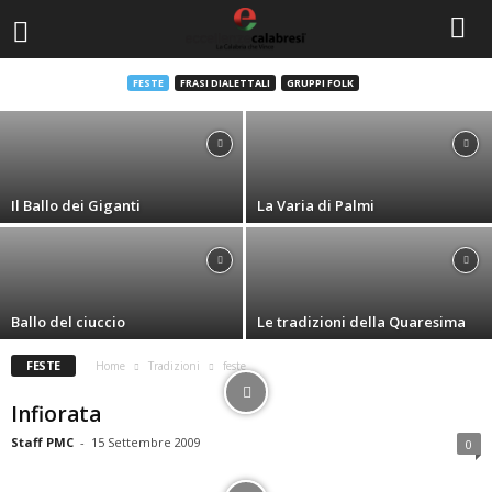
Le tradizioni del folclore
FESTE
FRASI DIALETTALI
GRUPPI FOLK
Staff PMC
-
2 Dicembre 2010
Il Ballo dei Giganti
La Varia di Palmi
Ballo del ciuccio
Le tradizioni della Quaresima
FESTE
Home
Tradizioni
feste
Infiorata
Staff PMC
-
15 Settembre 2009
0