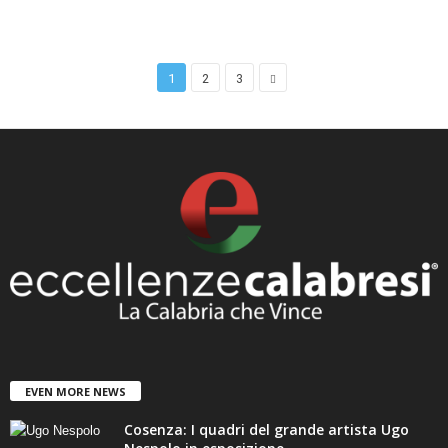
1
2
3
EVEN MORE NEWS
Cosenza: I quadri del grande artista Ugo