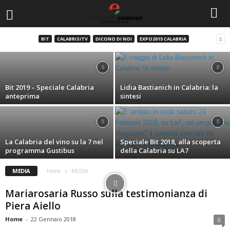
Premio Valarioti-Impastato: il medley
dell’edizione 2019
BIT
CALABRISITV
DICONO DI NOI
EXPO2015 CALABRIA
Home
-
28 Marzo 2019
Bit 2019 – Speciale Calabria
Lidia Bastianich in Calabria: la
anteprima
sintesi
La Calabria del vino su la 7 nel
Speciale Bit 2018, alla scoperta
programma Gustibus
della Calabria su LA7
MEDIA
Home
MEDIA
Mariarosaria Russo sulla testimonianza di
Piera Aiello
Home
-
22 Gennaio 2018
0