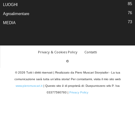
85
LUOGHI
76
Agroalimentare
73
MEDIA
Privacy & Cookies Policy
Contatti
©
© 2026 Tutti i diritti riservati | Realizzato da Piero Muscari Storytailor - La tua
comunicazione sarà tutta un’altra storia! Per contattarmi, visita il mio sito web
www.pieromuscari.it
| Questo sito è di proprietà di: Duepuntozero srls P. Iva
03377590793 |
Privacy Policy