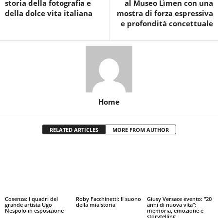
storia della fotografia e
al Museo Lìmen con una
della dolce vita italiana
mostra di forza espressiva
e profondità concettuale
Home
RELATED ARTICLES
MORE FROM AUTHOR
Cosenza: I quadri del
Roby Facchinetti: Il suono
Giusy Versace evento: “20
grande artista Ugo
della mia storia
anni di nuova vita”:
Nespolo in esposizione
memoria, emozione e
storytelling