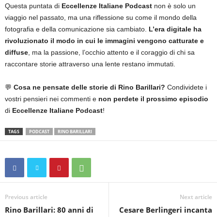
Questa puntata di
Eccellenze Italiane Podcast
non è solo un
viaggio nel passato, ma una riflessione su come il mondo della
fotografia e della comunicazione sia cambiato.
L’era digitale ha
rivoluzionato il modo in cui le immagini vengono catturate e
diffuse
, ma la passione, l’occhio attento e il coraggio di chi sa
raccontare storie attraverso una lente restano immutati.
💬
Cosa ne pensate delle storie di Rino Barillari?
Condividete i
vostri pensieri nei commenti e
non perdete il prossimo episodio
di
Eccellenze Italiane Podcast
!
TAGS
PODCAST
RINO BARILLARI
Previous article
Next article
Rino Barillari: 80 anni di
Cesare Berlingeri incanta