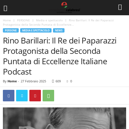
Home
PERSONE
Media e spettacolo
Rino Barillari: Il Re dei Paparazzi
Protagonista della Seconda Puntata di Eccellenze...
PERSONE
MEDIA E SPETTACOLO
NEWS
Rino Barillari: Il Re dei Paparazzi
Protagonista della Seconda
Puntata di Eccellenze Italiane
Podcast
By
Home
-
27 Febbraio 2025
609
0