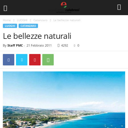
Home
LUOGHI
Catanzaro
Le bellezze naturali
LUOGHI
CATANZARO
Le bellezze naturali
By
Staff PMC
-
21 Febbraio 2011
4292
0