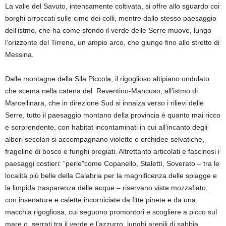
La valle del Savuto, intensamente coltivata, si offre allo sguardo coi
borghi arroccati sulle cime dei colli, mentre dallo stesso paesaggio
dell’istmo, che ha come sfondo il verde delle Serre muove, lungo
l’orizzonte del Tirreno, un ampio arco, che giunge fino allo stretto di
Messina.
Dalle montagne della Sila Piccola, il rigoglioso altipiano ondulato
che scema nella catena del Reventino-Mancuso, all’istmo di
Marcellinara, che in direzione Sud si innalza verso i rilievi delle
Serre, tutto il paesaggio montano della provincia è quanto mai ricco
e sorprendente, con habitat incontaminati in cui all’incanto degli
alberi secolari si accompagnano violette e orchidee selvatiche,
fragoline di bosco e funghi pregiati. Altrettanto articolati e fascinosi i
paesaggi costieri: “perle”come Copanello, Stalettì, Soverato – tra le
località più belle della Calabria per la magnificenza delle spiagge e
la limpida trasparenza delle acque – riservano viste mozzafiato,
con insenature e calette incorniciate da fitte pinete e da una
macchia rigogliosa, cui seguono promontori e scogliere a picco sul
mare o, serrati tra il verde e l’azzurro, lunghi arenili di sabbia