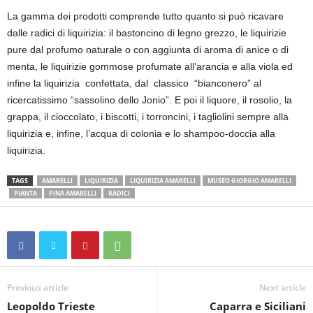
La gamma dei prodotti comprende tutto quanto si può ricavare
dalle radici di liquirizia: il bastoncino di legno grezzo, le liquirizie
pure dal profumo naturale o con aggiunta di aroma di anice o di
menta, le liquirizie gommose profumate all’arancia e alla viola ed
infine la liquirizia confettata, dal classico “bianconero” al
ricercatissimo “sassolino dello Jonio”. E poi il liquore, il rosolio, la
grappa, il cioccolato, i biscotti, i torroncini, i tagliolini sempre alla
liquirizia e, infine, l’acqua di colonia e lo shampoo-doccia alla
liquirizia.
TAGS
AMARELLI
LIQUIRIZIA
LIQUIRIZIA AMARELLI
MUSEO GIORGIO AMARELLI
PIANTA
PINA AMARELLI
RADICI
Previous article
Next article
Leopoldo Trieste
Caparra e Siciliani