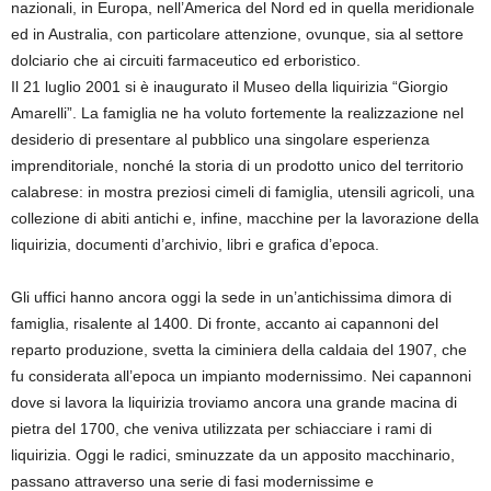
nazionali, in Europa, nell’America del Nord ed in quella meridionale
ed in Australia, con particolare attenzione, ovunque, sia al settore
dolciario che ai circuiti farmaceutico ed erboristico.
Il 21 luglio 2001 si è inaugurato il Museo della liquirizia “Giorgio
Amarelli”. La famiglia ne ha voluto fortemente la realizzazione nel
desiderio di presentare al pubblico una singolare esperienza
imprenditoriale, nonché la storia di un prodotto unico del territorio
calabrese: in mostra preziosi cimeli di famiglia, utensili agricoli, una
collezione di abiti antichi e, infine, macchine per la lavorazione della
liquirizia, documenti d’archivio, libri e grafica d’epoca.
Gli uffici hanno ancora oggi la sede in un’antichissima dimora di
famiglia, risalente al 1400. Di fronte, accanto ai capannoni del
reparto produzione, svetta la ciminiera della caldaia del 1907, che
fu considerata all’epoca un impianto modernissimo. Nei capannoni
dove si lavora la liquirizia troviamo ancora una grande macina di
pietra del 1700, che veniva utilizzata per schiacciare i rami di
liquirizia. Oggi le radici, sminuzzate da un apposito macchinario,
passano attraverso una serie di fasi modernissime e