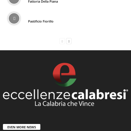
Fattoria Della Piana
Pastificio Fiorillo
EVEN MORE NEWS