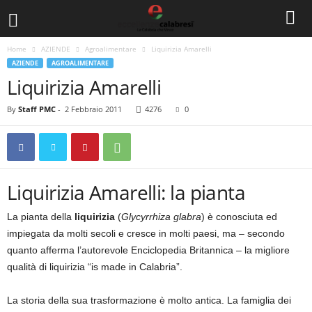
Home
AZIENDE
Agroalimentare
Liquirizia Amarelli
AZIENDE
AGROALIMENTARE
Liquirizia Amarelli
By
Staff PMC
-
2 Febbraio 2011
4276
0
Liquirizia Amarelli: la pianta
La pianta della
liquirizia
(
Glycyrrhiza glabra
) è conosciuta ed
impiegata da molti secoli e cresce in molti paesi, ma – secondo
quanto afferma l’autorevole Enciclopedia Britannica – la migliore
qualità di liquirizia “is made in Calabria”.
La storia della sua trasformazione è molto antica. La famiglia dei