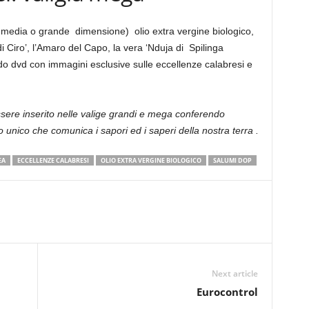
i media o grande dimensione) olio extra vergine biologico,
i Ciro’, l’Amaro del Capo, la vera ‘Nduja di Spilinga
do dvd con immagini esclusive sulle eccellenze calabresi e
ssere inserito nelle valige grandi e mega conferendo
unico che comunica i sapori ed i saperi della nostra terra .
EA
ECCELLENZE CALABRESI
OLIO EXTRA VERGINE BIOLOGICO
SALUMI DOP
Next article
Eurocontrol