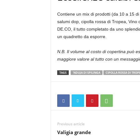
Contiene un mix di prodotti (da 10 a 15 d
salumi dop, cipolla rossa di Tropea, Vino d
DE.CO, il tutto completato da uno splendi
un quadretto da esporre.
N.B. Il volume al costo di copertina può e
maggiore valore al tutto con un messaggio 
TAGS
'NDUJA DI SPILINGA
CIPOLLA ROSSA DI TROP
Previous article
Valigia grande