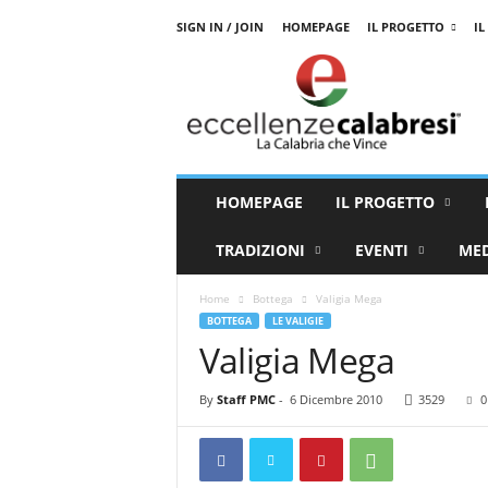
SIGN IN / JOIN
HOMEPAGE
IL PROGETTO
IL
E
c
c
e
l
l
e
HOMEPAGE
IL PROGETTO
n
z
TRADIZIONI
EVENTI
ME
e
C
Home
Bottega
Valigia Mega
a
BOTTEGA
LE VALIGIE
l
Valigia Mega
a
b
r
By
Staff PMC
-
6 Dicembre 2010
3529
0
e
s
i