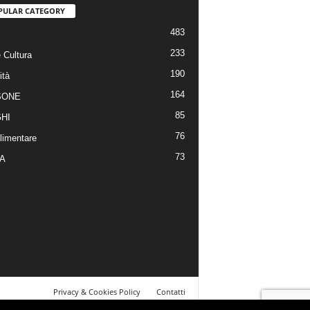
PULAR CATEGORY
483
233
 Cultura
190
ità
164
SONE
85
HI
76
limentare
73
A
Privacy & Cookies Policy
Contatti