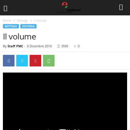
Home
Bottega
Il volume
BOTTEGA
EDITORIA
Il volume
By
Staff PMC
-
6 Dicembre 2010
3595
0