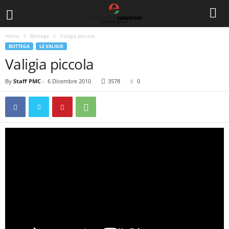
Home
Bottega
Valigia piccola
BOTTEGA
LE VALIGIE
Valigia piccola
By
Staff PMC
-
6 Dicembre 2010
3578
0