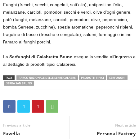
Funghi (freschi, secchi, congelati, sott’olio), antipasti sott’olio,
melanzane, carciofi, pomodori secchi e verdi, olive d’ogni genere,
paté (funghi, melanzane, carciofi, pomodori, olive, peperoncino,
bomba Serrese, zucchine), spezie aromatiche, peperoncini ripieni,
fragoline di bosco (fresche e congelate), salumi, formaggi e infine
l’amaro ai funghi porcini.
La
Serfunghi di Calabretta Bruno
esegue la vendita all’ingrosso e
al dettaglio di prodotti tipici Calabresi.
TAGS
PARCO NAZIONALE DELLE SERRE CALABRE
PRODOTTI TIPICI
SERFUNGHI
SERRA SAN BRUNO
Previous article
Next article
Favella
Personal Factory