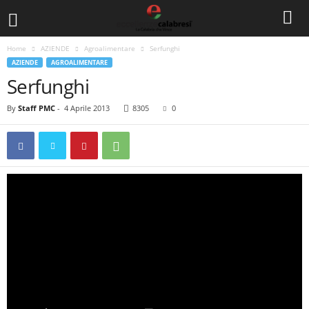
Home
AZIENDE
Agroalimentare
Serfunghi
AZIENDE
AGROALIMENTARE
Serfunghi
By
Staff PMC
-
4 Aprile 2013
8305
0