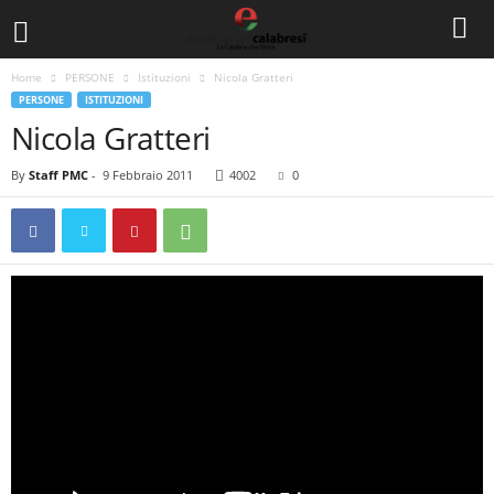
Home
PERSONE
Istituzioni
Nicola Gratteri
PERSONE
ISTITUZIONI
Nicola Gratteri
By
Staff PMC
-
9 Febbraio 2011
4002
0