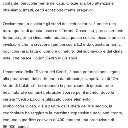
costante, particolarmente delicata. Grazie alla loro attenzione
otteniamo, infatti, cedri eccezionalmente pregevoli.
Ovviamente, a esaltare gli sforzi dei cedricoltori vi è anche una
terra, quella di questa fascia del Tirreno Cosentino, particolarmente
fortunata per un clima mite, adatto a questa coltura, ricca di un sole
invidiabile che fa crescere i più bei cedri. Ed è da questa armonia,
oggi così rara, fatta di uomo e di natura, del suo lavoro e del clima
mite, che nasce il buon Cedro di Calabria.
L’economia della “Riviera dei Cedri”, è stata per molti anni legata
alla produzione del cedro tanto da attribuirgli l’appellativo di “Oro
Verde di Calabria”. Escludendo la produzione di questo frutto
destinata alle comunità ebraiche sparse per il mondo, dove la
varietà “Cedro Etrog” è utilizzato come elemento
simbolico/religioso, già a partire dalla metà del XIX secolo, la
cedricoltura ha raggiunto la massima espansione negli anni trenta,
con una superficie coltivata di 400 ettari ed una produzione di
85.000 quintali.