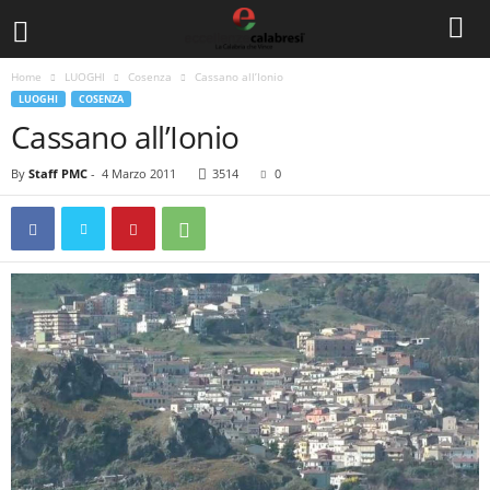
Home
LUOGHI
Cosenza
Cassano all’Ionio
LUOGHI
COSENZA
Cassano all’Ionio
By
Staff PMC
-
4 Marzo 2011
3514
0