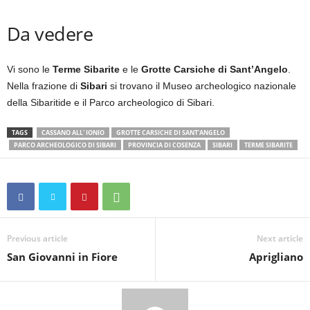
Da vedere
Vi sono le
Terme Sibarite
e le
Grotte Carsiche di Sant’Angelo
.
Nella frazione di
Sibari
si trovano il Museo archeologico nazionale
della Sibaritide e il Parco archeologico di Sibari.
TAGS
CASSANO ALL' IONIO
GROTTE CARSICHE DI SANT'ANGELO
PARCO ARCHEOLOGICO DI SIBARI
PROVINCIA DI COSENZA
SIBARI
TERME SIBARITE
Previous article
Next article
San Giovanni in Fiore
Aprigliano