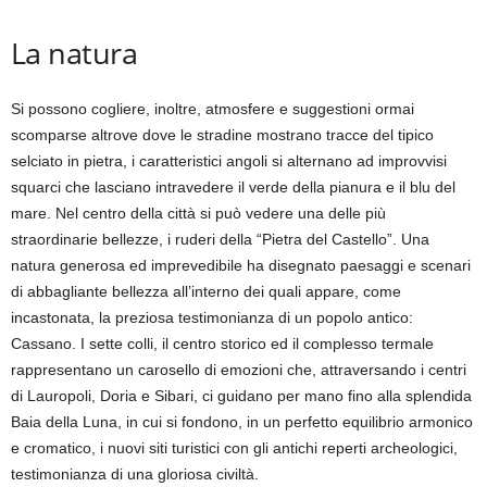
La natura
Si possono cogliere, inoltre, atmosfere e suggestioni ormai
scomparse altrove dove le stradine mostrano tracce del tipico
selciato in pietra, i caratteristici angoli si alternano ad improvvisi
squarci che lasciano intravedere il verde della pianura e il blu del
mare. Nel centro della città si può vedere una delle più
straordinarie bellezze, i ruderi della “Pietra del Castello”. Una
natura generosa ed imprevedibile ha disegnato paesaggi e scenari
di abbagliante bellezza all’interno dei quali appare, come
incastonata, la preziosa testimonianza di un popolo antico:
Cassano. I sette colli, il centro storico ed il complesso termale
rappresentano un carosello di emozioni che, attraversando i centri
di Lauropoli, Doria e Sibari, ci guidano per mano fino alla splendida
Baia della Luna, in cui si fondono, in un perfetto equilibrio armonico
e cromatico, i nuovi siti turistici con gli antichi reperti archeologici,
testimonianza di una gloriosa civiltà.