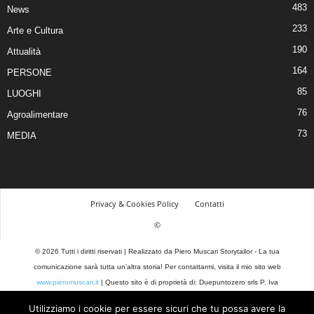
483
News
233
Arte e Cultura
190
Attualità
164
PERSONE
85
LUOGHI
76
Agroalimentare
73
MEDIA
Privacy & Cookies Policy
Contatti
©
© 2026 Tutti i diritti riservati | Realizzato da Piero Muscari Storytailor - La tua
comunicazione sarà tutta un’altra storia! Per contattarmi, visita il mio sito web
www.pieromuscari.it
| Questo sito è di proprietà di: Duepuntozero srls P. Iva
03377590793 |
Privacy Policy
Utilizziamo i cookie per essere sicuri che tu possa avere la