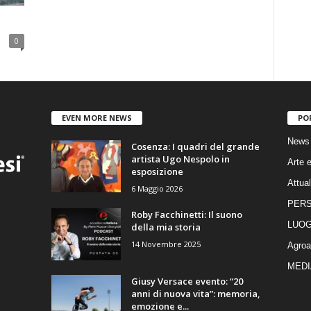
0
EVEN MORE NEWS
PO
News
Cosenza: I quadri del grande
artista Ugo Nespolo in
Arte e
esposizione
Attual
6 Maggio 2026
PER
Roby Facchinetti: Il suono
LUOG
della mia storia
14 Novembre 2025
Agroa
MEDI
Giusy Versace evento: “20
anni di nuova vita”: memoria,
emozione e...