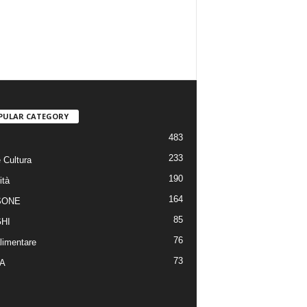
PULAR CATEGORY
483
233
 Cultura
190
ità
164
SONE
85
HI
76
limentare
73
A