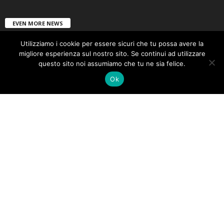
EVEN MORE NEWS
Cosenza: I quadri del grande artista Ugo
Utilizziamo i cookie per essere sicuri che tu possa avere la
Nespolo in esposizione
migliore esperienza sul nostro sito. Se continui ad utilizzare
questo sito noi assumiamo che tu ne sia felice.
6 Maggio 2026
Ok
Comprendre les frais éventuels liés aux
transactions sur Olymp Casino
5 Febbraio 2026
Les bonus anniversaires et offres
permanentes de Cazeus Casino
5 Febbraio 2026
POPULAR CATEGORY
483
News