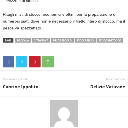
– Pezzetti di stocco
Ritagli misti di stocco, economici e ottimi per la preparazione di
numerosi piatti dove non è necessario il filetto intero di stocco, ma il
pesce va spezzettato.
TAGS
BACCALÀ
CITTANOVA
PESCE STOCCO
STOCCAFISSO
STOCCO&STOCCO
Previous article
Next article
Cantine Ippolito
Delizie Vaticane