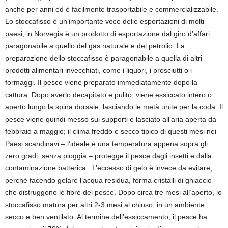
anche per anni ed è facilmente trasportabile e commercializzabile.
Lo stoccafisso è un’importante voce delle esportazioni di molti
paesi; in Norvegia è un prodotto di esportazione dal giro d’affari
paragonabile a quello del gas naturale e del petrolio. La
preparazione dello stoccafisso è paragonabile a quella di altri
prodotti alimentari invecchiati, come i liquori, i prosciutti o i
formaggi. Il pesce viene preparato immediatamente dopo la
cattura. Dopo averlo decapitato e pulito, viene essiccato intero o
aperto lungo la spina dorsale, lasciando le metà unite per la coda. Il
pesce viene quindi messo sui supporti e lasciato all’aria aperta da
febbraio a maggio; il clima freddo e secco tipico di questi mesi nei
Paesi scandinavi – l’ideale è una temperatura appena sopra gli
zero gradi, senza pioggia – protegge il pesce dagli insetti e dalla
contaminazione batterica. L’eccesso di gelo è invece da evitare,
perché facendo gelare l’acqua residua, forma cristalli di ghiaccio
che distruggono le fibre del pesce. Dopo circa tre mesi all’aperto, lo
stoccafisso matura per altri 2-3 mesi al chiuso, in un ambiente
secco e ben ventilato. Al termine dell’essiccamento, il pesce ha