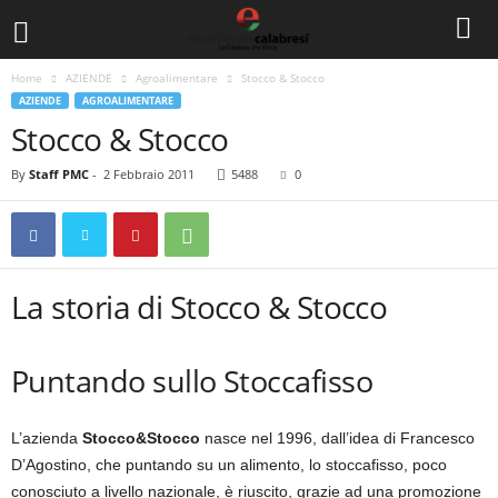
Home
AZIENDE
Agroalimentare
Stocco & Stocco
AZIENDE
AGROALIMENTARE
Stocco & Stocco
By
Staff PMC
-
2 Febbraio 2011
5488
0
La storia di Stocco & Stocco
Puntando sullo Stoccafisso
L’azienda
Stocco&Stocco
nasce nel 1996, dall’idea di Francesco
D’Agostino, che puntando su un alimento, lo stoccafisso, poco
conosciuto a livello nazionale, è riuscito, grazie ad una promozione