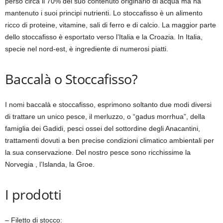
perso circa il 70% del suo contenuto originario di acqua ma ha
mantenuto i suoi principi nutrienti. Lo stoccafisso è un alimento
ricco di proteine, vitamine, sali di ferro e di calcio. La maggior parte
dello stoccafisso è esportato verso l’Italia e la Croazia. In Italia,
specie nel nord-est, è ingrediente di numerosi piatti.
Baccalà o Stoccafisso?
I nomi baccalà e stoccafisso, esprimono soltanto due modi diversi
di trattare un unico pesce, il merluzzo, o “gadus morrhua”, della
famiglia dei Gadidi, pesci ossei del sottordine degli Anacantini,
trattamenti dovuti a ben precise condizioni climatico ambientali per
la sua conservazione. Del nostro pesce sono ricchissime la
Norvegia , l’Islanda, la Groe.
I prodotti
– Filetto di stocco: