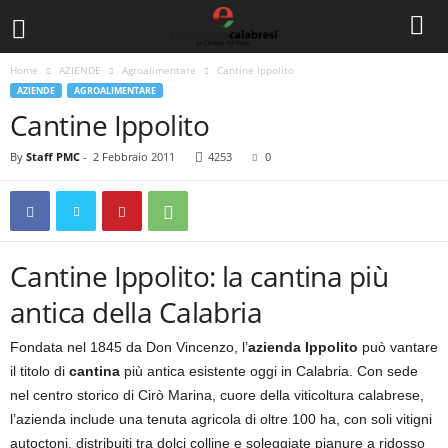
Home
AZIENDE
Agroalimentare
Cantine Ippolito
AZIENDE
AGROALIMENTARE
Cantine Ippolito
By
Staff PMC
-
2 Febbraio 2011
4253
0
Cantine Ippolito: la cantina più
antica della Calabria
Fondata nel 1845 da Don Vincenzo, l’
azienda Ippolito
può vantare
il titolo di
cantina
più antica esistente oggi in Calabria. Con sede
nel centro storico di Cirò Marina, cuore della viticoltura calabrese,
l’azienda include una tenuta agricola di oltre 100 ha, con soli vitigni
autoctoni, distribuiti tra dolci colline e soleggiate pianure a ridosso