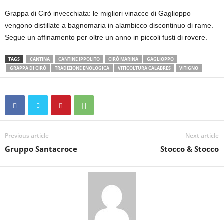
Grappa di Cirò invecchiata: le migliori vinacce di Gaglioppo
vengono distillate a bagnomaria in alambicco discontinuo di rame.
Segue un affinamento per oltre un anno in piccoli fusti di rovere.
TAGS
CANTINA
CANTINE IPPOLITO
CIRÒ MARINA
GAGLIOPPO
GRAPPA DI CIRÒ
TRADIZIONE ENOLOGICA
VITICOLTURA CALABRES
VITIGNO
Previous article
Next article
Gruppo Santacroce
Stocco & Stocco