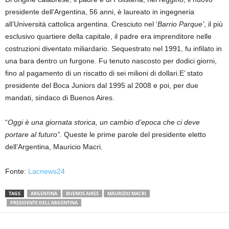
presidente dell’Argentina, 56 anni, è laureato in ingegneria
all’Università cattolica argentina. Cresciuto nel ‘
Barrio Parque’
, il più
esclusivo quartiere della capitale, il padre era imprenditore nelle
costruzioni diventato miliardario. Sequestrato nel 1991, fu infilato in
una bara dentro un furgone. Fu tenuto nascosto per dodici giorni,
fino al pagamento di un riscatto di sei milioni di dollari.E’ stato
presidente del Boca Juniors dal 1995 al 2008 e poi, per due
mandati, sindaco di Buenos Aires.
“
Oggi è una giornata storica, un cambio d’epoca che ci deve
portare al futuro”.
Queste le prime parole del presidente eletto
dell’Argentina, Mauricio Macri.
Fonte:
Lacnews24
TAGS
ARGENTINA
BUENOS AIRES
MAURIZIO MACRI
PRESIDENTE DELL'ARGENTINA