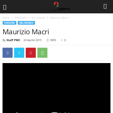
Home
PERSONE
Nel mondo
Maurizio Macri
PERSONE
NEL MONDO
Maurizio Macri
By
Staff PMC
-
24 Aprile 2015
3905
0