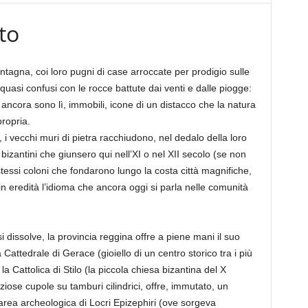
to
ntagna, coi loro pugni di case arroccate per prodigio sulle
 quasi confusi con le rocce battute dai venti e dalle piogge:
 ancora sono lì, immobili, icone di un distacco che la natura
ropria.
, i vecchi muri di pietra racchiudono, nel dedalo della loro
 bizantini che giunsero qui nell’XI o nel XII secolo (se non
 stessi coloni che fondarono lungo la costa città magnifiche,
n eredità l’idioma che ancora oggi si parla nelle comunità
dissolve, la provincia reggina offre a piene mani il suo
 Cattedrale di Gerace (gioiello di un centro storico tra i più
 la Cattolica di Stilo (la piccola chiesa bizantina del X
ziose cupole su tamburi cilindrici, offre, immutato, un
area archeologica di Locri Epizephiri (ove sorgeva