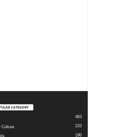
PULAR CATEGORY
483
233
 Cultura
190
ità