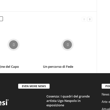
ine del Capo
Un percorso di Fede
EVEN MORE NEWS
PO
News
Cosenza: I quadri del grande
artista Ugo Nespolo in
Arte e
esposizione
Attual