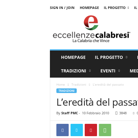
SIGN IN / JOIN
HOMEPAGE
IL PROGETTO
IL
E
c
c
e
l
l
e
HOMEPAGE
IL PROGETTO
n
z
TRADIZIONI
EVENTI
ME
e
C
Home
Tradizioni
L’eredità del passato
a
TRADIZIONI
l
L’eredità del passa
a
b
r
By
Staff PMC
-
10 Febbraio 2010
3848
e
s
i