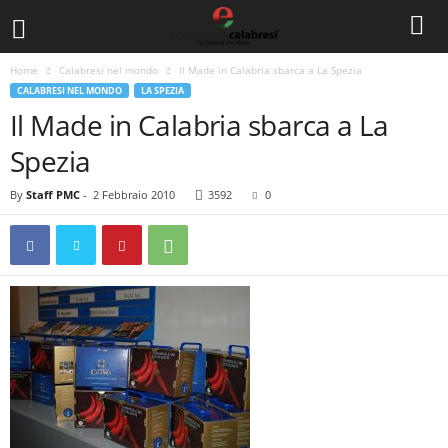
Home
Calabresi nel mondo
Il Made in Calabria sbarca a La Spezia
CALABRESI NEL MONDO
LA SPEZIA
Il Made in Calabria sbarca a La
Spezia
By
Staff PMC
-
2 Febbraio 2010
3592
0