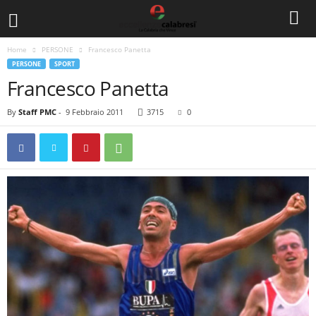
Home
PERSONE
Francesco Panetta
PERSONE
SPORT
Francesco Panetta
By
Staff PMC
-
9 Febbraio 2011
3715
0