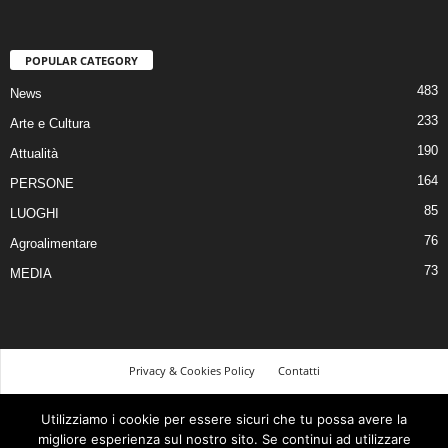
POPULAR CATEGORY
483
News
233
Arte e Cultura
190
Attualità
164
PERSONE
85
LUOGHI
76
Agroalimentare
73
MEDIA
Privacy & Cookies Policy
Contatti
©
Utilizziamo i cookie per essere sicuri che tu possa avere la
migliore esperienza sul nostro sito. Se continui ad utilizzare
© 2026 Tutti i diritti riservati | Realizzato da Piero Muscari Storytailor - La tua