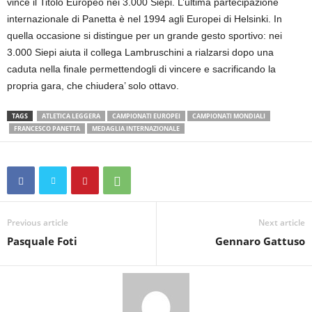
vince il Titolo Europeo nei 3.000 Siepi. L’ultima partecipazione
internazionale di Panetta è nel 1994 agli Europei di Helsinki. In
quella occasione si distingue per un grande gesto sportivo: nei
3.000 Siepi aiuta il collega Lambruschini a rialzarsi dopo una
caduta nella finale permettendogli di vincere e sacrificando la
propria gara, che chiudera’ solo ottavo.
TAGS
ATLETICA LEGGERA
CAMPIONATI EUROPEI
CAMPIONATI MONDIALI
FRANCESCO PANETTA
MEDAGLIA INTERNAZIONALE
Previous article
Next article
Pasquale Foti
Gennaro Gattuso