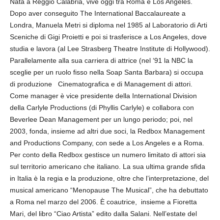
Nata a Reggio Calabria, vive oggi tra Roma e Los Angeles.
Dopo aver conseguito The International Baccalaureate a
Londra, Manuela Metri si diploma nel 1985 al Laboratorio di Arti
Sceniche di Gigi Proietti e poi si trasferisce a Los Angeles, dove
studia e lavora (al Lee Strasberg Theatre Institute di Hollywood).
Parallelamente alla sua carriera di attrice (nel ‘91 la NBC la
sceglie per un ruolo fisso nella Soap Santa Barbara) si occupa
di produzione Cinematografica e di Management di attori.
Come manager è vice presidente della International Division
della Carlyle Productions (di Phyllis Carlyle) e collabora con
Beverlee Dean Management per un lungo periodo; poi, nel
2003, fonda, insieme ad altri due soci, la Redbox Management
and Productions Company, con sede a Los Angeles e a Roma.
Per conto della Redbox gestisce un numero limitato di attori sia
sul territorio americano che italiano. La sua ultima grande sfida
in Italia è la regia e la produzione, oltre che l’interpretazione, del
musical americano “Menopause The Musical”, che ha debuttato
a Roma nel marzo del 2006. È coautrice, insieme a Fioretta
Mari, del libro “Ciao Artista” edito dalla Salani. Nell’estate del