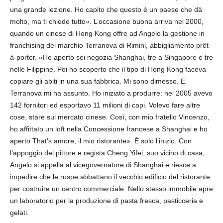
una grande lezione. Ho capito che questo è un paese che dà
molto, ma ti chiede tutto». L’occasione buona arriva nel 2000,
quando un cinese di Hong Kong offre ad Angelo la gestione in
franchising del marchio Terranova di Rimini, abbigliamento prêt-
à-porter. «Ho aperto sei negozia Shanghai, tre a Singapore e tre
nelle Filippine. Poi ho scoperto che il tipo di Hong Kong faceva
copiare gli abiti in una sua fabbrica. Mi sono dimesso. E
Terranova mi ha assunto. Ho iniziato a produrre: nel 2005 avevo
142 fornitori ed esportavo 11 milioni di capi. Volevo fare altre
cose, stare sul mercato cinese. Così, con mio fratello Vincenzo,
ho affittato un loft nella Concessione francese a Shanghai e ho
aperto That’s amore, il mio ristorante». È solo l’inizio. Con
l’appoggio del pittore e regista Cheng Yifei, suo vicino di casa,
Angelo si appella al vicegovernatore di Shanghai e riesce a
impedire che le ruspe abbattano il vecchio edificio del ristorante
per costruire un centro commerciale. Nello stesso immobile apre
un laboratorio per la produzione di pasta fresca, pasticceria e
gelati.