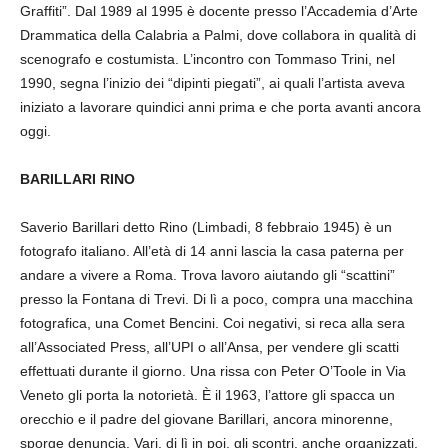
Graffiti”. Dal 1989 al 1995 è docente presso l’Accademia d’Arte
Drammatica della Calabria a Palmi, dove collabora in qualità di
scenografo e costumista. L’incontro con Tommaso Trini, nel
1990, segna l’inizio dei “dipinti piegati”, ai quali l’artista aveva
iniziato a lavorare quindici anni prima e che porta avanti ancora
oggi.
BARILLARI RINO
Saverio Barillari detto Rino (Limbadi, 8 febbraio 1945) è un
fotografo italiano. All’età di 14 anni lascia la casa paterna per
andare a vivere a Roma. Trova lavoro aiutando gli “scattini”
presso la Fontana di Trevi. Di lì a poco, compra una macchina
fotografica, una Comet Bencini. Coi negativi, si reca alla sera
all’Associated Press, all’UPI o all’Ansa, per vendere gli scatti
effettuati durante il giorno. Una rissa con Peter O’Toole in Via
Veneto gli porta la notorietà. È il 1963, l’attore gli spacca un
orecchio e il padre del giovane Barillari, ancora minorenne,
sporge denuncia. Vari, di lì in poi, gli scontri, anche organizzati,