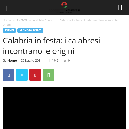
Home
EVENTI
Archivio Eventi
Calabria in festa: i calabresi incontrano le
origini
EVENTI
ARCHIVIO EVENTI
Calabria in festa: i calabresi
incontrano le origini
By
Home
-
23 Luglio 2011
4948
0