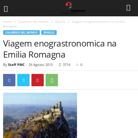
Home
Calabresi nel mondo
Brasile
Viagem enograstronomica na Emilia
Romagna
CALABRESI NEL MONDO
BRASILE
Viagem enograstronomica na
Emilia Romagna
By
Staff PMC
-
26 Agosto 2013
3714
0