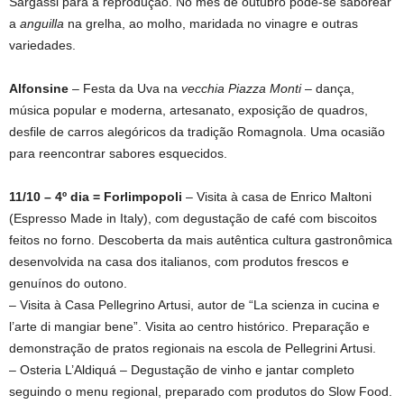
Sargassi para a reprodução. No mês de outubro pode-se saborear
a
anguilla
na grelha, ao molho, maridada no vinagre e outras
variedades.
Alfonsine
– Festa da Uva na
vecchia Piazza Monti
– dança,
música popular e moderna, artesanato, exposição de quadros,
desfile de carros alegóricos da tradição Romagnola. Uma ocasião
para reencontrar sabores esquecidos.
11/10 – 4º dia = Forlimpopoli
– Visita à casa de Enrico Maltoni
(Espresso Made in Italy), com degustação de café com biscoitos
feitos no forno. Descoberta da mais autêntica cultura gastronômica
desenvolvida na casa dos italianos, com produtos frescos e
genuínos do outono.
– Visita à Casa Pellegrino Artusi, autor de “La scienza in cucina e
l’arte di mangiar bene”. Visita ao centro histórico. Preparação e
demonstração de pratos regionais na escola de Pellegrini Artusi.
– Osteria L’Aldiquá – Degustação de vinho e jantar completo
seguindo o menu regional, preparado com produtos do Slow Food.