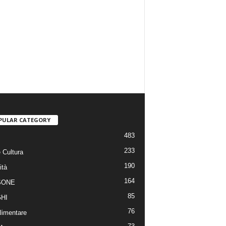
PULAR CATEGORY
483
233
 Cultura
190
ità
164
SONE
85
HI
76
limentare