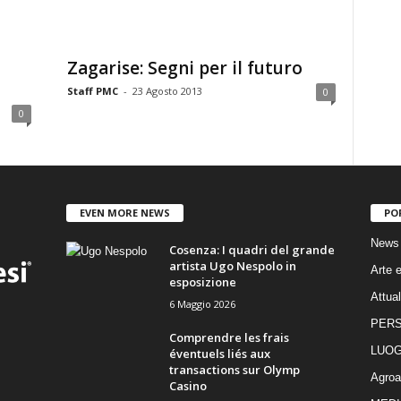
Zagarise: Segni per il futuro
Staff PMC
-
23 Agosto 2013
0
0
EVEN MORE NEWS
PO
News
Cosenza: I quadri del grande
artista Ugo Nespolo in
Arte e
esposizione
Attual
6 Maggio 2026
PER
Comprendre les frais
LUOG
éventuels liés aux
transactions sur Olymp
Agroa
Casino