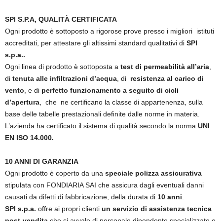
SPI S.P.A, QUALITÀ CERTIFICATA
Ogni prodotto è sottoposto a rigorose prove presso i migliori istituti
accreditati, per attestare gli altissimi standard qualitativi di
SPI
s.p.a..
Ogni linea di prodotto è sottoposta a
test di permeabilità all’aria
,
di
tenuta alle infiltrazioni d’acqua
, di
resistenza al carico di
vento
, e di
perfetto funzionamento a seguito di cicli
d’apertura
, che ne certificano la classe di appartenenza, sulla
base delle tabelle prestazionali definite dalle norme in materia.
L’azienda ha certificato il sistema di qualità secondo la norma
UNI
EN ISO 14.000.
10 ANNI DI GARANZIA
Ogni prodotto è coperto da una
speciale polizza assicurativa
stipulata con FONDIARIA SAI che assicura dagli eventuali danni
causati da difetti di fabbricazione, della durata di
10 anni
.
SPI s.p.a.
offre ai propri clienti
un servizio di assistenza tecnica
post-vendita
che si avvale di personale dipendente specializzato e