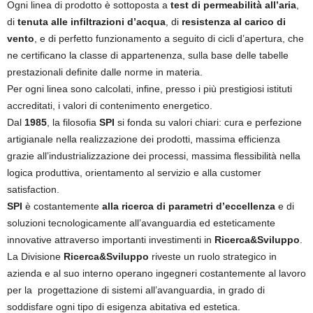
Ogni linea di prodotto è sottoposta a
test di permeabilità all’aria
,
di
tenuta alle infiltrazioni d’acqua
, di
resistenza al carico di
vento
, e di perfetto funzionamento a seguito di cicli d’apertura, che
ne certificano la classe di appartenenza, sulla base delle tabelle
prestazionali definite dalle norme in materia.
Per ogni linea sono calcolati, infine, presso i più prestigiosi istituti
accreditati, i valori di contenimento energetico.
Dal
1985
, la filosofia
SPI
si fonda su valori chiari: cura e perfezione
artigianale nella realizzazione dei prodotti, massima efficienza
grazie all’industrializzazione dei processi, massima flessibilità nella
logica produttiva, orientamento al servizio e alla customer
satisfaction.
SPI
è costantemente
alla ricerca di parametri d’eccellenza
e di
soluzioni tecnologicamente all’avanguardia ed esteticamente
innovative attraverso importanti investimenti in
Ricerca&Sviluppo
.
La Divisione
Ricerca&Sviluppo
riveste un ruolo strategico in
azienda e al suo interno operano ingegneri costantemente al lavoro
per la progettazione di sistemi all’avanguardia, in grado di
soddisfare ogni tipo di esigenza abitativa ed estetica.