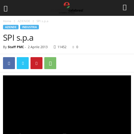
Home
AZIENDE
SPI s.p.a
AZIENDE
INDUSTRIA
SPI s.p.a
By
Staff PMC
-
2 Aprile 2013
11452
0