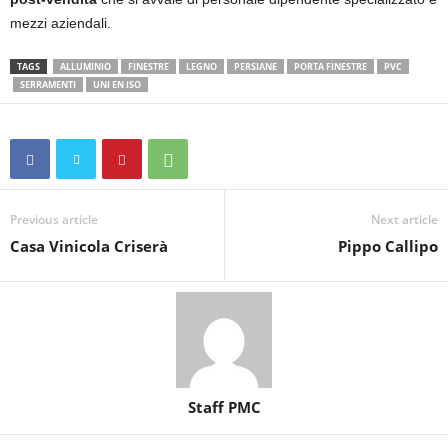
mezzi aziendali.
TAGS
ALLUMINIO
FINESTRE
LEGNO
PERSIANE
PORTA FINESTRE
PVC
SERRAMENTI
UNI EN ISO
Previous article
Next article
Casa Vinicola Criserà
Pippo Callipo
Staff PMC