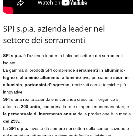
SPI s.p.a, azienda leader nel
settore dei serramenti
SPI s.p.a.
è l’azienda leader in Italia nel settore dei serramenti
isolanti.
La gamma di prodotti SPI comprende
serramenti in alluminio-
legno
e
alluminio-alluminio
,
alluminio-
pvc
,
persiane e
scuri in
alluminio
,
portoncini d’ingresso
, realizzati con le tecniche più
innovative.
SPI
è una realtà aziendale in continua crescita: l’ organico si
attesta a
200 unità
, compresa la rete di agenti monomandatari, e
la percentuale di incremento annua
della produzione è in media
del 25%
.
La
SPI s.p.a.
investe da sempre nei settori della comunicazione e
del marketing, attraverso un ricco portafoglio di iniziative.