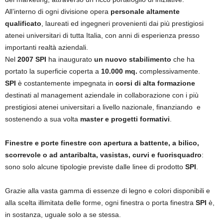
All’interno di ogni divisione opera
personale altamente
qualificato
, laureati ed ingegneri provenienti dai più prestigiosi
atenei universitari di tutta Italia, con anni di esperienza presso
importanti realtà aziendali.
Nel
2007 SPI
ha inaugurato
un nuovo stabilimento
che ha
portato la superficie coperta a
10.000 mq.
complessivamente.
SPI
è costantemente impegnata in
corsi di alta formazione
destinati al management aziendale in collaborazione con i più
prestigiosi atenei universitari a livello nazionale, finanziando e
sostenendo a sua volta
master e progetti formativi
.
Finestre e porte finestre con apertura a battente, a bilico,
scorrevole o ad antaribalta, vasistas, curvi e fuorisquadro
:
sono solo alcune tipologie previste dalle linee di prodotto
SPI
.
Grazie alla vasta gamma di essenze di legno e colori disponibili e
alla scelta illimitata delle forme, ogni finestra o porta finestra
SPI
è,
in sostanza, uguale solo a se stessa.