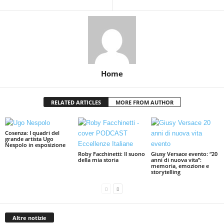
Home
RELATED ARTICLES
MORE FROM AUTHOR
Cosenza: I quadri del
grande artista Ugo
Nespolo in esposizione
Roby Facchinetti: Il suono
Giusy Versace evento: “20
della mia storia
anni di nuova vita”:
memoria, emozione e
storytelling
Altre notizie