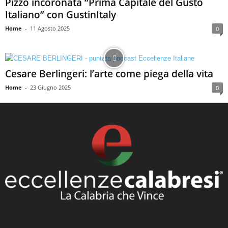
Pizzo incoronata “Prima Capitale del Gusto
Italiano” con GustinItaly
Home
-
11 Agosto 2025
0
Cesare Berlingeri: l’arte come piega della vita
Home
-
23 Giugno 2025
0