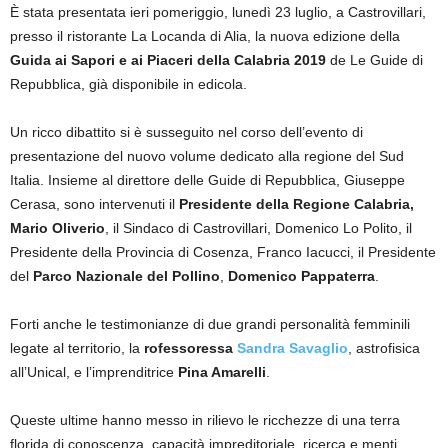
È stata presentata ieri pomeriggio, lunedì 23 luglio, a Castrovillari,
presso il ristorante La Locanda di Alia, la nuova edizione della
Guida ai Sapori e ai Piaceri della Calabria 2019
de Le Guide di
Repubblica, già disponibile in edicola.
Un ricco dibattito si è susseguito nel corso dell’evento di
presentazione del nuovo volume dedicato alla regione del Sud
Italia. Insieme al direttore delle Guide di Repubblica, Giuseppe
Cerasa, sono intervenuti il
Presidente della Regione Calabria,
Mario Oliverio
, il Sindaco di Castrovillari, Domenico Lo Polito, il
Presidente della Provincia di Cosenza, Franco Iacucci, il Presidente
del
Parco Nazionale del Pollino
,
Domenico Pappaterra
.
Forti anche le testimonianze di due grandi personalità femminili
legate al territorio, la
rofessoressa
Sandra Savaglio
, astrofisica
all’Unical, e l’imprenditrice
Pina Amarelli
.
Queste ultime hanno messo in rilievo le ricchezze di una terra
florida di conoscenza, capacità impreditoriale, ricerca e menti