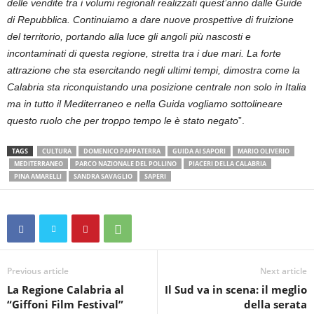
delle vendite tra i volumi regionali realizzati quest’anno dalle Guide
di Repubblica. Continuiamo a dare nuove prospettive di fruizione
del territorio, portando alla luce gli angoli più nascosti e
incontaminati di questa regione, stretta tra i due mari. La forte
attrazione che sta esercitando negli ultimi tempi, dimostra come la
Calabria sta riconquistando una posizione centrale non solo in Italia
ma in tutto il Mediterraneo e nella Guida vogliamo sottolineare
questo ruolo che per troppo tempo le è stato negato
”.
TAGS
CULTURA
DOMENICO PAPPATERRA
GUIDA AI SAPORI
MARIO OLIVERIO
MEDITERRANEO
PARCO NAZIONALE DEL POLLINO
PIACERI DELLA CALABRIA
PINA AMARELLI
SANDRA SAVAGLIO
SAPERI
Previous article
Next article
La Regione Calabria al
Il Sud va in scena: il meglio
“Giffoni Film Festival”
della serata