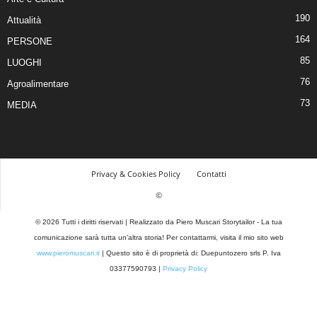
190
Attualità
164
PERSONE
85
LUOGHI
76
Agroalimentare
73
MEDIA
Privacy & Cookies Policy
Contatti
©
© 2026 Tutti i diritti riservati | Realizzato da Piero Muscari Storytailor - La tua
comunicazione sarà tutta un’altra storia! Per contattarmi, visita il mio sito web
www.pieromuscari.it
| Questo sito è di proprietà di: Duepuntozero srls P. Iva
03377590793 |
Privacy Policy