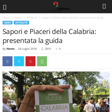
Home
News
Attualità
Sapori e Piaceri della Calabria: presentata la guida
NEWS
ATTUALITÀ
Sapori e Piaceri della Calabria:
presentata la guida
By
Home
-
24 Luglio 2018
2810
0