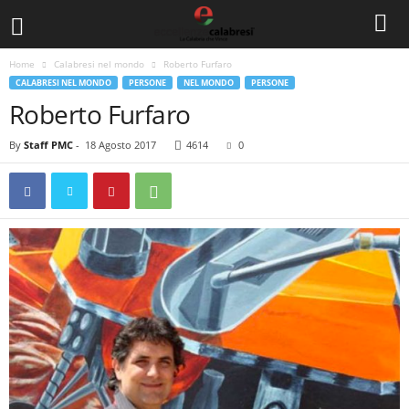
Home
Calabresi nel mondo
Roberto Furfaro
CALABRESI NEL MONDO
PERSONE
NEL MONDO
PERSONE
Roberto Furfaro
By
Staff PMC
-
18 Agosto 2017
4614
0