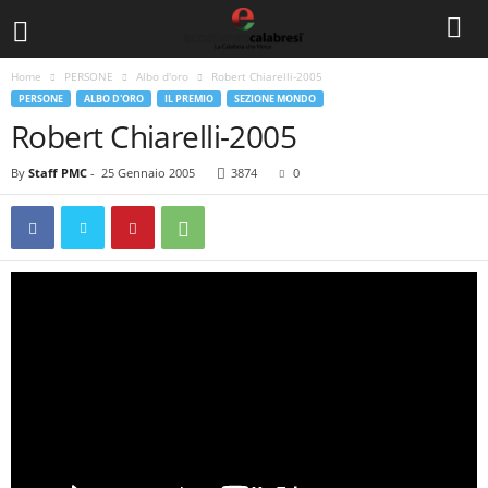
Home
PERSONE
Albo d'oro
Robert Chiarelli-2005
PERSONE
ALBO D'ORO
IL PREMIO
SEZIONE MONDO
Robert Chiarelli-2005
By
Staff PMC
-
25 Gennaio 2005
3874
0