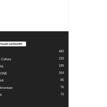
PULAR CATEGORY
483
233
 Cultura
190
ità
164
SONE
85
HI
76
limentare
73
A