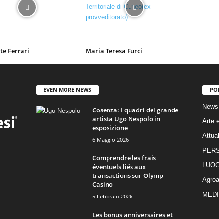
te Ferrari
Maria Teresa Furci
EVEN MORE NEWS
PO
News
Cosenza: I quadri del grande
artista Ugo Nespolo in
Arte e
esposizione
Attual
6 Maggio 2026
PER
Comprendre les frais
LUOG
éventuels liés aux
transactions sur Olymp
Agroa
Casino
MEDI
5 Febbraio 2026
Les bonus anniversaires et