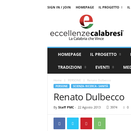
SIGN IN / JOIN
HOMEPAGE
IL PROGETTO
IL
E
c
c
e
l
l
e
HOMEPAGE
IL PROGETTO
n
z
TRADIZIONI
EVENTI
ME
e
C
Home
PERSONE
Renato Dulbecco
a
PERSONE
SCIENZA- RICERCA - SANITÀ
l
Renato Dulbecco
a
b
r
By
Staff PMC
-
22 Agosto 2013
3974
0
e
s
i