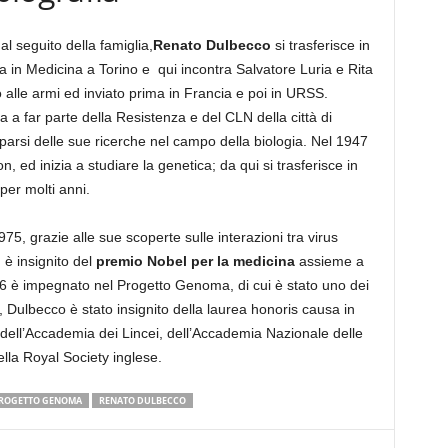
l seguito della famiglia,
Renato Dulbecco
si trasferisce in
ea in Medicina a Torino e qui incontra Salvatore Luria e Rita
 alle armi ed inviato prima in Francia e poi in URSS.
a a far parte della Resistenza e del CLN della città di
parsi delle sue ricerche nel campo della biologia. Nel 1947
on, ed inizia a studiare la genetica; da qui si trasferisce in
per molti anni.
5, grazie alle sue scoperte sulle interazioni tra virus
 è insignito del
premio Nobel
per la medicina
assieme a
 è impegnato nel Progetto Genoma, di cui è stato uno dei
, Dulbecco è stato insignito della laurea honoris causa in
 dell’Accademia dei Lincei, dell’Accademia Nazionale delle
la Royal Society inglese.
ROGETTO GENOMA
RENATO DULBECCO