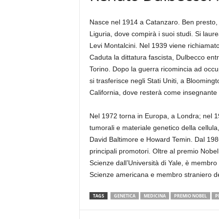
Nasce nel 1914 a Catanzaro. Ben presto, a
Liguria, dove compirà i suoi studi. Si laur
Levi Montalcini. Nel 1939 viene richiamato
Caduta la dittatura fascista, Dulbecco entr
Torino. Dopo la guerra ricomincia ad occu
si trasferisce negli Stati Uniti, a Bloomingt
California, dove resterà come insegnante 
Nel 1972 torna in Europa, a Londra; nel 197
tumorali e materiale genetico della cellula,
David Baltimore e Howard Temin. Dal 1986
principali promotori. Oltre al premio Nobel
Scienze dall’Università di Yale, è membro
Scienze americana e membro straniero del
TAGS
GENETICA
MEDICINA
PREMIO NOBEL
P