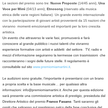
Le sezioni del premio sono tre:
Nuove Proposte
(14/45 anni),
Una
Voce per Mimì
(04/13 anni),
Etnosong
(riservato alla musica
etnica delle varie regioni Italiane). Un grande evento internazionale
con la partecipazione di giovani artisti provenienti da 15 nazioni che
vivranno momenti emozionanti ed importanti per la loro crescita
artistica.
Un evento che attraverso le varie fasi, promuoverà e farà
conoscere al grande pubblico i nuovi talenti che vivranno
esperienze formative con artisti e addetti del settore. TV, radio e
mezzi d’informazione seguiranno la kermesse con trasmissioni che
racconteranno i sogni delle future stelle. Il regolamento è
consultabile sul sito
www.premiomiamartini.it
.
Le audizioni sono gratuite, l’importante è presentarsi con un brano
a propria scelta e la base musicale… per qualsiasi altra
informazioni: info@premiomiamartini.it. Anche per questa edizione
sarà presente una commissione artistica di prestigio, presieduta dal
Direttore Artistico del premio
Franco Fasano
. Tanti saranno gli
ospiti che saliranno sul prestigioso palco della fase conclusiva del