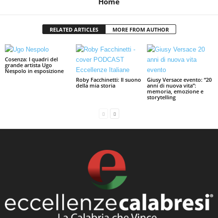
Home
RELATED ARTICLES
MORE FROM AUTHOR
Cosenza: I quadri del
grande artista Ugo
Nespolo in esposizione
Roby Facchinetti: Il suono
Giusy Versace evento: “20
della mia storia
anni di nuova vita”:
memoria, emozione e
storytelling