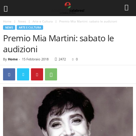
Home
News
Arte e Cultura
Premio Mia Martini: sabato le audizioni
NEWS
ARTE E CULTURA
Premio Mia Martini: sabato le
audizioni
By
Home
-
15 Febbraio 2018
2472
0