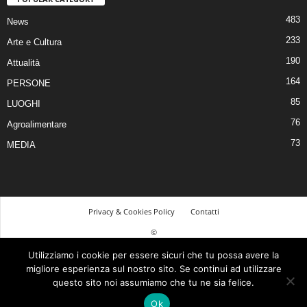
483
News
233
Arte e Cultura
190
Attualità
164
PERSONE
85
LUOGHI
76
Agroalimentare
73
MEDIA
Privacy & Cookies Policy
Contatti
©
Utilizziamo i cookie per essere sicuri che tu possa avere la
© 2026 Tutti i diritti riservati | Realizzato da Piero Muscari Storytailor - La tua
migliore esperienza sul nostro sito. Se continui ad utilizzare
comunicazione sarà tutta un’altra storia! Per contattarmi, visita il mio sito web
questo sito noi assumiamo che tu ne sia felice.
www.pieromuscari.it
| Questo sito è di proprietà di: Duepuntozero srls P. Iva
Ok
03377590793 |
Privacy Policy