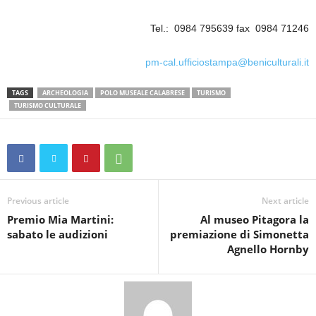
Tel.: 0984 795639 fax 0984 71246
pm-cal.ufficiostampa@beniculturali.it
TAGS
ARCHEOLOGIA
POLO MUSEALE CALABRESE
TURISMO
TURISMO CULTURALE
Previous article
Next article
Premio Mia Martini:
Al museo Pitagora la
sabato le audizioni
premiazione di Simonetta
Agnello Hornby