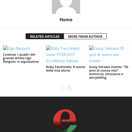
Home
RELATED ARTICLES
MORE FROM AUTHOR
Cosenza: I quadri del
grande artista Ugo
Nespolo in esposizione
Roby Facchinetti: Il suono
Giusy Versace evento: “20
della mia storia
anni di nuova vita”:
memoria, emozione e
storytelling