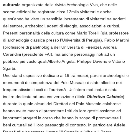
culturale
organizzata dalla rivista Archeologia Viva, che nelle
scorse edizioni ha registrato circa 12mila visitatori e anche
quest’anno ha visto un sensibile incremento di visitatori tra addetti
del settore, archeologi, agenti di viaggio, associazioni e curiosi.
Presenti personalità della cultura come Mario Torelli (già professore
di archeologia classica presso l’Università di Perugia), Fabio Martini
(professore di paletnologia dell’Università di Firenze), Andrea
Carandini (presidente FAI), ma anche personaggi noti ad un
pubblico più vasto quali Alberto Angela, Philippe Daverio e Vittorio
Sgarbi.
Uno stand espositivo dedicato ai 16 tra musei, parchi archeologici e
monumenti di competenza del Polo Museale è stato allestito nei
frequentatissimi locali di TourismA. Un’intera mattinata è stata
inoltre dedicata ad una conversazione (titolo
Obiettivo Calabria
)
durante la quale alcuni dei Direttori del Polo Museale calabrese
hanno avuto modo di presentare i siti da loro gestiti assieme ad
importanti progetti in corso che hanno lo scopo di promuovere i
beni culturali ed il loro paesaggio di contesto. In particolare
Adele
Bonofiglio
ha trattato il tema “Il Castello di Vibo e il Parco