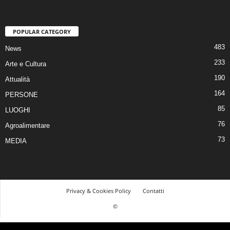
POPULAR CATEGORY
483
News
233
Arte e Cultura
190
Attualità
164
PERSONE
85
LUOGHI
76
Agroalimentare
73
MEDIA
Privacy & Cookies Policy
Contatti
©
© 2026 Tutti i diritti riservati | Realizzato da Piero Muscari Storytailor - La tua