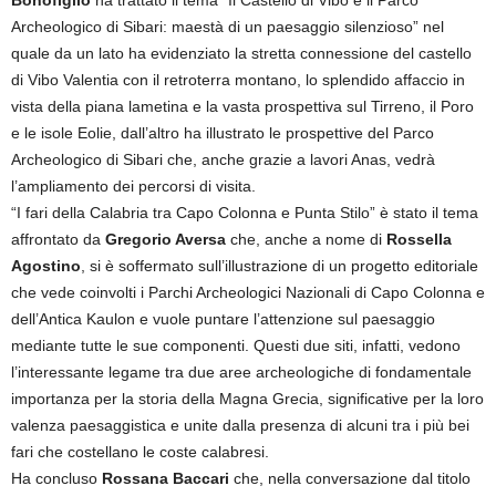
Archeologico di Sibari: maestà di un paesaggio silenzioso” nel
quale da un lato ha evidenziato la stretta connessione del castello
di Vibo Valentia con il retroterra montano, lo splendido affaccio in
vista della piana lametina e la vasta prospettiva sul Tirreno, il Poro
e le isole Eolie, dall’altro ha illustrato le prospettive del Parco
Archeologico di Sibari che, anche grazie a lavori Anas, vedrà
l’ampliamento dei percorsi di visita.
“I fari della Calabria tra Capo Colonna e Punta Stilo” è stato il tema
affrontato da
Gregorio Aversa
che, anche a nome di
Rossella
Agostino
, si è soffermato sull’illustrazione di un progetto editoriale
che vede coinvolti i Parchi Archeologici Nazionali di Capo Colonna e
dell’Antica Kaulon e vuole puntare l’attenzione sul paesaggio
mediante tutte le sue componenti. Questi due siti, infatti, vedono
l’interessante legame tra due aree archeologiche di fondamentale
importanza per la storia della Magna Grecia, significative per la loro
valenza paesaggistica e unite dalla presenza di alcuni tra i più bei
fari che costellano le coste calabresi.
Ha concluso
Rossana Baccari
che, nella conversazione dal titolo