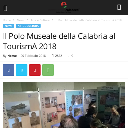
Home
News
Arte e Cultura
Il Polo Museale della Calabria al TourismA 2018
NEWS
ARTE E CULTURA
Il Polo Museale della Calabria al
TourismA 2018
By
Home
-
20 Febbraio 2018
2872
0