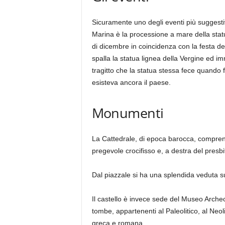
Sicuramente uno degli eventi più suggestiv
Marina è la processione a mare della stat
di dicembre in coincidenza con la festa del
spalla la statua lignea della Vergine ed im
tragitto che la statua stessa fece quando
esisteva ancora il paese.
Monumenti
La Cattedrale, di epoca barocca, comprend
pregevole crocifisso e, a destra del presbi
Dal piazzale si ha una splendida veduta su
Il castello è invece sede del Museo Archeo
tombe, appartenenti al Paleolitico, al Neol
greca e romana.