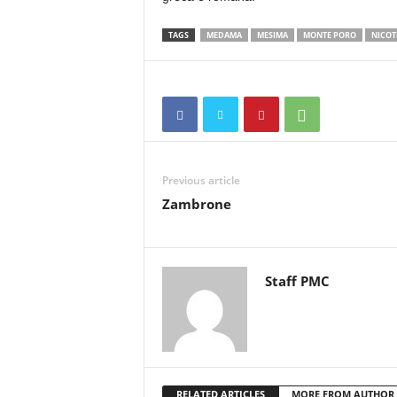
TAGS
MEDAMA
MESIMA
MONTE PORO
NICOT
Previous article
Zambrone
Staff PMC
RELATED ARTICLES
MORE FROM AUTHOR