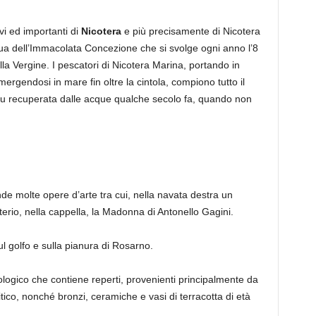
i ed importanti di
Nicotera
e più precisamente di Nicotera
ua dell’Immacolata Concezione che si svolge ogni anno l’8
la Vergine. I pescatori di Nicotera Marina, portando in
mergendosi in mare fin oltre la cintola, compiono tutto il
 fu recuperata dalle acque qualche secolo fa, quando non
e molte opere d’arte tra cui, nella navata destra un
terio, nella cappella, la Madonna di Antonello Gagini.
l golfo e sulla pianura di Rosarno.
logico che contiene reperti, provenienti principalmente da
itico, nonché bronzi, ceramiche e vasi di terracotta di età