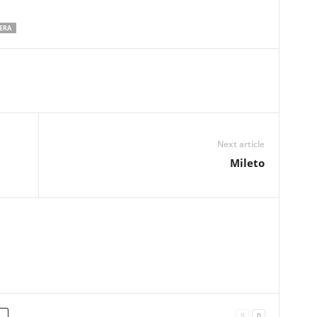
ERA
Next article
Mileto