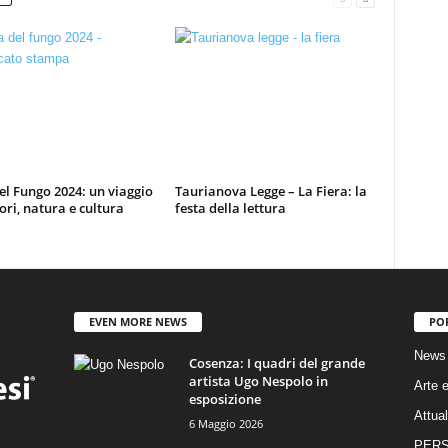
el Fungo 2024: un viaggio
Taurianova Legge – La Fiera: la
ori, natura e cultura
festa della lettura
EVEN MORE NEWS
PO
News
Cosenza: I quadri del grande
artista Ugo Nespolo in
Arte e
esposizione
Attual
6 Maggio 2026
PER