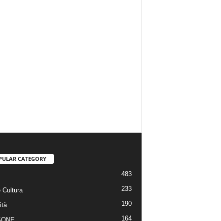
PULAR CATEGORY
483
233
 Cultura
190
ità
164
SONE