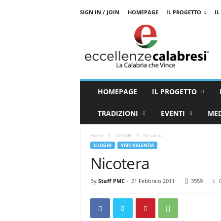
SIGN IN / JOIN
HOMEPAGE
IL PROGETTO
IL
E
c
c
e
l
l
e
HOMEPAGE
IL PROGETTO
n
z
TRADIZIONI
EVENTI
ME
e
C
Home
LUOGHI
Nicotera
a
LUOGHI
VIBO VALENTIA
l
Nicotera
a
b
r
By
Staff PMC
-
21 Febbraio 2011
3559
e
s
i