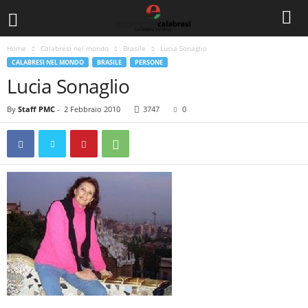
Home
Calabresi nel mondo
Brasile
Lucia Sonaglio
CALABRESI NEL MONDO
BRASILE
PERSONE
Lucia Sonaglio
By
Staff PMC
-
2 Febbraio 2010
3747
0