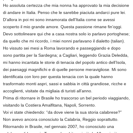
Ho assoluta certezza che mia nonna ha approvato la mia decisione
di andare in Italia. Penso che le sarebbe piaciuta andarci pure lei.
D’allora in poi mi sono innamorata dell’Italia come se avessi
scoperto il mio grande amore. Questa passione rimane fin’oggi.
Devo sottolineare qui che a casa nostra solo io parlavo portoghese;
da quello che mi ricordo, i miei nonni parlavano il dialetto (talian).
Ho vissuto sei mesi a Roma lavorando e passeggiando e dopo
sono partita per la Sardegna; a Cagliari, leggendo Grazia Deledda,
mi hanno incantata le storie di tenacia del popolo antico dell’Isola,
dei paesaggi magnifichi e di quelle persone meravigliose. Mi sono
identificata con loro per questa tenacia con la quale hanno
trasformato monti aspri, sassi e sabbia in città grandiose, ricche e
accoglienti, visitate da migliaia di turisti all’anno.
Prima di ritornare in Brasile ho trascorso un bel periodo viaggiando,
visitando la Costiera Amalfitana, Napoli, Sorrento.
Voi vi state chiedendo: “da dove viene la sua storia calabrese?”
Non avevo ancora conosciuto la Calabria, Reggio soprattutto.
Ritornando in Brasile, nel gennaio 2007, ho conosciuto una