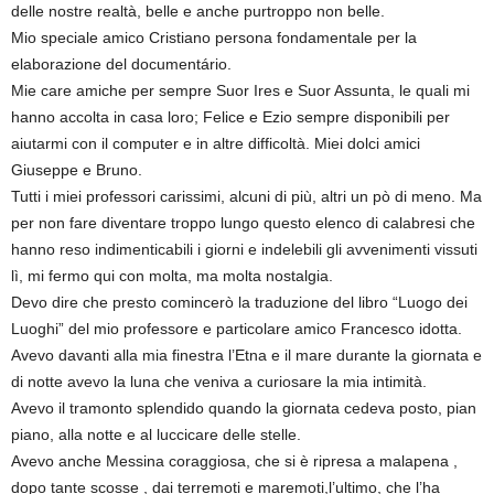
delle nostre realtà, belle e anche purtroppo non belle.
Mio speciale amico Cristiano persona fondamentale per la
elaborazione del documentário.
Mie care amiche per sempre Suor Ires e Suor Assunta, le quali mi
hanno accolta in casa loro; Felice e Ezio sempre disponibili per
aiutarmi con il computer e in altre difficoltà. Miei dolci amici
Giuseppe e Bruno.
Tutti i miei professori carissimi, alcuni di più, altri un pò di meno. Ma
per non fare diventare troppo lungo questo elenco di calabresi che
hanno reso indimenticabili i giorni e indelebili gli avvenimenti vissuti
lì, mi fermo qui con molta, ma molta nostalgia.
Devo dire che presto comincerò la traduzione del libro “Luogo dei
Luoghi” del mio professore e particolare amico Francesco idotta.
Avevo davanti alla mia finestra l’Etna e il mare durante la giornata e
di notte avevo la luna che veniva a curiosare la mia intimità.
Avevo il tramonto splendido quando la giornata cedeva posto, pian
piano, alla notte e al luccicare delle stelle.
Avevo anche Messina coraggiosa, che si è ripresa a malapena ,
dopo tante scosse , dai terremoti e maremoti,l’ultimo, che l’ha