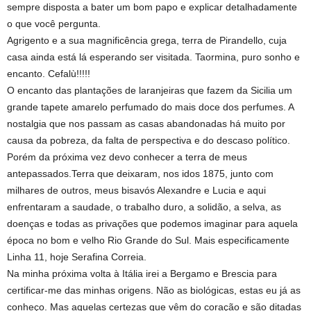
sempre disposta a bater um bom papo e explicar detalhadamente
o que você pergunta.
Agrigento e a sua magnificência grega, terra de Pirandello, cuja
casa ainda está lá esperando ser visitada. Taormina, puro sonho e
encanto. Cefalù!!!!!
O encanto das plantações de laranjeiras que fazem da Sicilia um
grande tapete amarelo perfumado do mais doce dos perfumes. A
nostalgia que nos passam as casas abandonadas há muito por
causa da pobreza, da falta de perspectiva e do descaso político.
Porém da próxima vez devo conhecer a terra de meus
antepassados.Terra que deixaram, nos idos 1875, junto com
milhares de outros, meus bisavós Alexandre e Lucia e aqui
enfrentaram a saudade, o trabalho duro, a solidão, a selva, as
doenças e todas as privações que podemos imaginar para aquela
época no bom e velho Rio Grande do Sul. Mais especificamente
Linha 11, hoje Serafina Correia.
Na minha próxima volta à Itália irei a Bergamo e Brescia para
certificar-me das minhas origens. Não as biológicas, estas eu já as
conheço. Mas aquelas certezas que vêm do coração e são ditadas