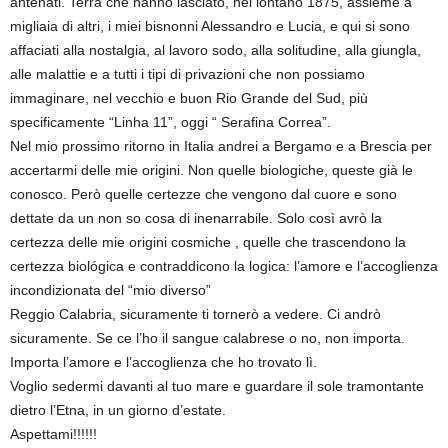
antenati. Terra che hanno lasciato, nel lontano 1875, assieme a
migliaia di altri, i miei bisnonni Alessandro e Lucia, e qui si sono
affaciati alla nostalgia, al lavoro sodo, alla solitudine, alla giungla,
alle malattie e a tutti i tipi di privazioni che non possiamo
immaginare, nel vecchio e buon Rio Grande del Sud, più
specificamente “Linha 11”, oggi “ Serafina Correa”.
Nel mio prossimo ritorno in Italia andrei a Bergamo e a Brescia per
accertarmi delle mie origini. Non quelle biologiche, queste già le
conosco. Però quelle certezze che vengono dal cuore e sono
dettate da un non so cosa di inenarrabile. Solo così avrò la
certezza delle mie origini cosmiche , quelle che trascendono la
certezza biológica e contraddicono la logica: l’amore e l’accoglienza
incondizionata del “mio diverso”
Reggio Calabria, sicuramente ti tornerò a vedere. Ci andrò
sicuramente. Se ce l’ho il sangue calabrese o no, non importa.
Importa l’amore e l’accoglienza che ho trovato lì.
Voglio sedermi davanti al tuo mare e guardare il sole tramontante
dietro l’Etna, in un giorno d’estate.
Aspettami!!!!!!