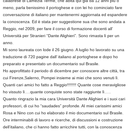
calabrese di Lamezia Terme, che abita qui già da 12 anni più o
meno, parla benissimo il portoghese e con lei ho cominciato fare
conversazione di italiano per mantenermi aggiornata ed espandere
la conoscenza. Ed è stata per suggestione sua che sono andata a
Reggio, nel 2009, per fare il corso di formazione docenti all’
Università per Stranieri “Dante Alighieri”. Sono rimasta lì per un
anno.
Mi sono laureata con lode il 26 giugno. A luglio ho lavorato su una
traduzione di 720 pagine dall’ italiano al portoghese e dopo ho
preparato e presentato un documentario sul Brasile.
Ho approfittato il periodo di dicembre per conoscere altre città, tra
cui Firenze,Salerno, Pompei insieme ai miei che sono venuti lì.
Quanti cari amici ho fatto a Reggio!!!!!!!! Quante cose meravigliose
ho vissuto lì….quante conquiste sono state raggiunte lì…..
Quanto ringrazio la mia cara Università Dante Alighieri e i suoi cari
professori, di cui ho “saudades” profonde. AI miei carissimi amici
Rosa e Nino con cui ho elaborato il mio documentario sul Brasile.
Ore interminabili di lavoro e ricerche, di discussioni e costruzione
dell’italiano, che ci hanno fatto arricchire tutti, con la conoscenza