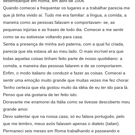
desembarque em Roma, em abril de 2006.
Quando comecei a frequentar os lugares e a trabalhar parecia-me
que já tinha vivido aí. Tudo me era familiar: a língua, a comida, a
maneira como as pessoas falavam e comportavam- se, as
pequenas injúrias e as frases de todo dia. Comecei a me sentir
como se eu estivesse voltando para casa.
Sentia a presença de minha avó paterna, com a qual fui criada,
parecia que ela estava ali ao meu lado. O mais incrível era que
todas aquelas coisas tinham feito parte de nosso quotidiano: a
comida, a maneira das pessoas falarem e de se comportarem.
Enfim, o modo italiano de conduzir e fazer as coisas. Comecei a
sentir uma emoção muito grande que muitas vezes me fez chorar.
Tenho certeza que ela gostou muito da idéia de eu ter ido para lá.
Penso que ela gostaria de ter feito isto.
Doravante me enamorei da Itália como se tivesse descoberto meu
grande amor.
Devo salientar que na nossa casa, só eu falava português, pelo
que me lembro, meus avós falavam apenas o dialeto (talian).
Permaneci seis meses em Roma trabalhando e passeando e