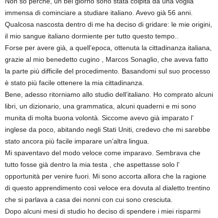
Non so perché, un bel giorno sono stata colpita da una voglia
immensa di cominciare a studiare italiano. Avevo già 56 anni.
Qualcosa nascosta dentro di me ha deciso di gridare: le mie origini,
il mio sangue italiano dormiente per tutto questo tempo..
Forse per avere già, a quell’epoca, ottenuta la cittadinanza italiana,
grazie al mio benedetto cugino , Marcos Sonaglio, che aveva fatto
la parte più difficile del procedimento. Basandomi sul suo processo
è stato più facile ottenere la mia cittadinanza.
Bene, adesso ritorniamo allo studio dell’italiano. Ho comprato alcuni
libri, un dizionario, una grammatica, alcuni quaderni e mi sono
munita di molta buona volontà. Siccome avevo già imparato l’
inglese da poco, abitando negli Stati Uniti, credevo che mi sarebbe
stato ancora più facile imparare un’altra lingua.
Mi spaventavo del modo veloce come imparavo. Sembrava che
tutto fosse già dentro la mia testa , che aspettasse solo l’
opportunità per venire fuori. Mi sono accorta allora che la ragione
di questo apprendimento così veloce era dovuta al dialetto trentino
che si parlava a casa dei nonni con cui sono cresciuta.
Dopo alcuni mesi di studio ho deciso di spendere i miei risparmi