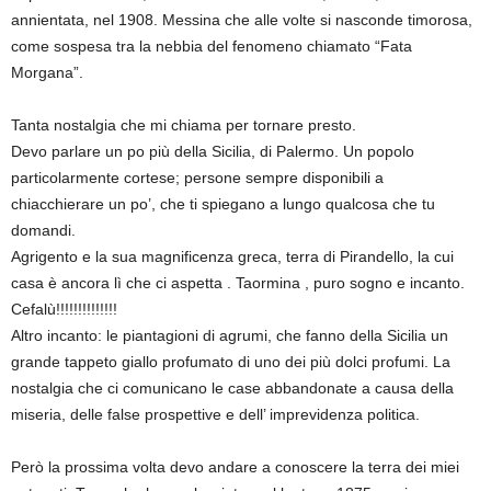
annientata, nel 1908. Messina che alle volte si nasconde timorosa,
come sospesa tra la nebbia del fenomeno chiamato “Fata
Morgana”.
Tanta nostalgia che mi chiama per tornare presto.
Devo parlare un po più della Sicilia, di Palermo. Un popolo
particolarmente cortese; persone sempre disponibili a
chiacchierare un po’, che ti spiegano a lungo qualcosa che tu
domandi.
Agrigento e la sua magnificenza greca, terra di Pirandello, la cui
casa è ancora lì che ci aspetta . Taormina , puro sogno e incanto.
Cefalù!!!!!!!!!!!!!!
Altro incanto: le piantagioni di agrumi, che fanno della Sicilia un
grande tappeto giallo profumato di uno dei più dolci profumi. La
nostalgia che ci comunicano le case abbandonate a causa della
miseria, delle false prospettive e dell’ imprevidenza politica.
Però la prossima volta devo andare a conoscere la terra dei miei