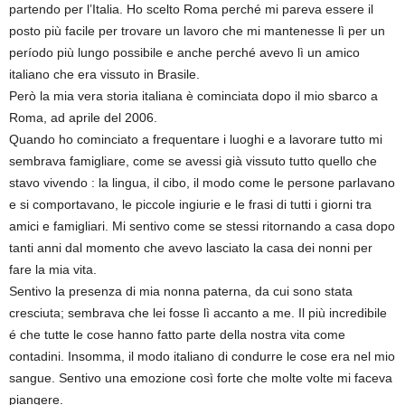
partendo per l’Italia. Ho scelto Roma perché mi pareva essere il
posto più facile per trovare un lavoro che mi mantenesse lì per un
período più lungo possibile e anche perché avevo lì un amico
italiano che era vissuto in Brasile.
Però la mia vera storia italiana è cominciata dopo il mio sbarco a
Roma, ad aprile del 2006.
Quando ho cominciato a frequentare i luoghi e a lavorare tutto mi
sembrava famigliare, come se avessi già vissuto tutto quello che
stavo vivendo : la lingua, il cibo, il modo come le persone parlavano
e si comportavano, le piccole ingiurie e le frasi di tutti i giorni tra
amici e famigliari. Mi sentivo come se stessi ritornando a casa dopo
tanti anni dal momento che avevo lasciato la casa dei nonni per
fare la mia vita.
Sentivo la presenza di mia nonna paterna, da cui sono stata
cresciuta; sembrava che lei fosse lì accanto a me. Il più incredibile
é che tutte le cose hanno fatto parte della nostra vita come
contadini. Insomma, il modo italiano di condurre le cose era nel mio
sangue. Sentivo una emozione così forte che molte volte mi faceva
piangere.