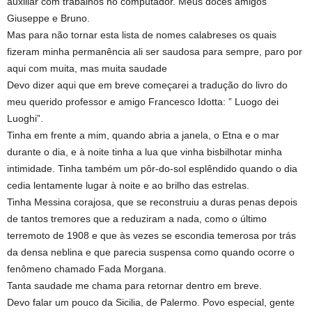
auxiliar com trabalhos no computador. Meus doces amigos
Giuseppe e Bruno.
Mas para não tornar esta lista de nomes calabreses os quais
fizeram minha permanência ali ser saudosa para sempre, paro por
aqui com muita, mas muita saudade
Devo dizer aqui que em breve começarei a tradução do livro do
meu querido professor e amigo Francesco Idotta: ” Luogo dei
Luoghi”.
Tinha em frente a mim, quando abria a janela, o Etna e o mar
durante o dia, e à noite tinha a lua que vinha bisbilhotar minha
intimidade. Tinha também um pôr-do-sol esplêndido quando o dia
cedia lentamente lugar à noite e ao brilho das estrelas.
Tinha Messina corajosa, que se reconstruiu a duras penas depois
de tantos tremores que a reduziram a nada, como o último
terremoto de 1908 e que às vezes se escondia temerosa por trás
da densa neblina e que parecia suspensa como quando ocorre o
fenômeno chamado Fada Morgana.
Tanta saudade me chama para retornar dentro em breve.
Devo falar um pouco da Sicilia, de Palermo. Povo especial, gente