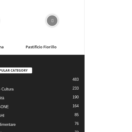
na
Pastificio Fiorillo
PULAR CATEGORY
483
233
 Cultura
190
ità
164
SONE
85
HI
76
limentare