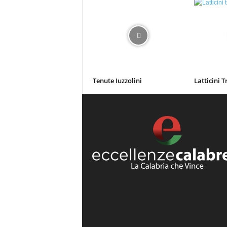
Tenute Iuzzolini
Latticini T