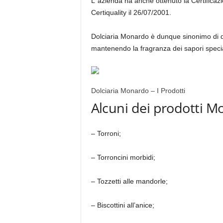
L’ azienda ha anche ottenuto la Certificaz
Certiquality il 26/07/2001.
Dolciaria Monardo è dunque sinonimo di qual
mantenendo la fragranza dei sapori special
Dolciaria Monardo – I Prodotti
Alcuni dei prodotti M
– Torroni;
– Torroncini morbidi;
– Tozzetti alle mandorle;
– Biscottini all’anice;