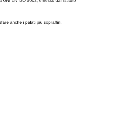
ma UNI EN ISO 9002, emesso dall’Istituto
are anche i palati più sopraffini,