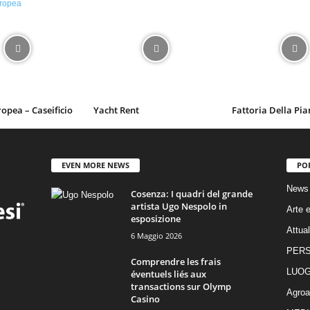
ropea – Caseificio
Yacht Rent
Fattoria Della Pia
EVEN MORE NEWS
PO
News
Cosenza: I quadri del grande
artista Ugo Nespolo in
Arte e
esposizione
Attual
6 Maggio 2026
PER
Comprendre les frais
LUOG
éventuels liés aux
transactions sur Olymp
Agroa
Casino