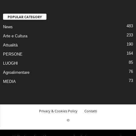
POPULAR CATEGORY
483
News
233
Arte e Cultura
190
Attualità
164
PERSONE
85
LUOGHI
76
Agroalimentare
73
MEDIA
Privacy & Cookies Policy
Contatti
©
© 2026 Tutti i diritti riservati | Realizzato da Piero Muscari Storytailor - La tua