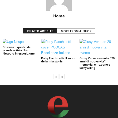
Home
RELATED ARTICLES
MORE FROM AUTHOR
Cosenza: I quadri del
grande artista Ugo
Nespolo in esposizione
Roby Facchinetti: Il suono
Giusy Versace evento: “20
della mia storia
anni di nuova vita”:
memoria, emozione e
storytelling