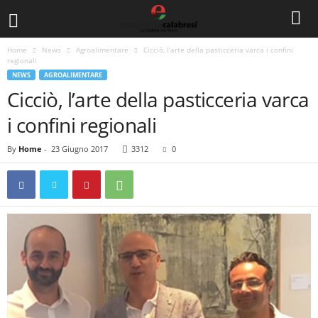
Home
News
Agroalimentare
Cicciò, l’arte della pasticceria varca i confini
regionali
NEWS
AGROALIMENTARE
Cicciò, l’arte della pasticceria varca
i confini regionali
By
Home
-
23 Giugno 2017
3312
0