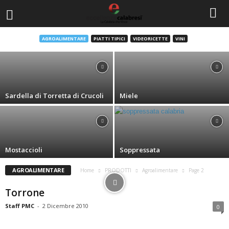
Prugne di Terranova
AGROALIMENTARE
PIATTI TIPICI
VIDEORICETTE
VINI
Home
-
13 Maggio 2013
Sardella di Torretta di Crucoli
Miele
Mostaccioli
Soppressata
AGROALIMENTARE
Home
PRODOTTI
Agroalimentare
Page 2
Torrone
Staff PMC
-
2 Dicembre 2010
0