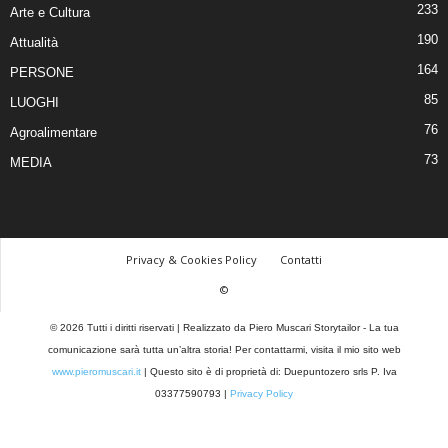
233
Arte e Cultura
190
Attualità
164
PERSONE
85
LUOGHI
76
Agroalimentare
73
MEDIA
Privacy & Cookies Policy
Contatti
©
© 2026 Tutti i diritti riservati | Realizzato da Piero Muscari Storytailor - La tua
comunicazione sarà tutta un’altra storia! Per contattarmi, visita il mio sito web
www.pieromuscari.it
| Questo sito è di proprietà di: Duepuntozero srls P. Iva
03377590793 |
Privacy Policy