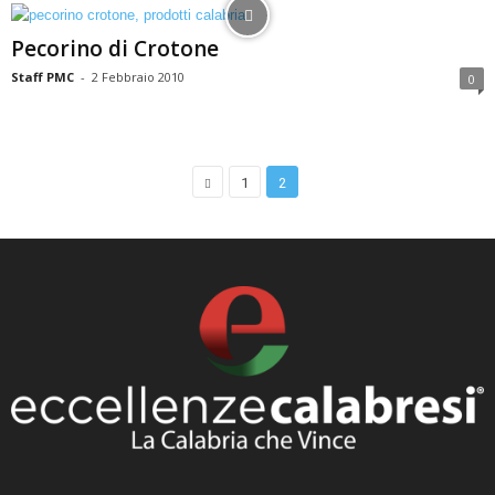
Pecorino di Crotone
Staff PMC
-
2 Febbraio 2010
0
1
2