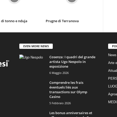
 di tonno e nduja
Prugne di Terranova
EVEN MORE NEWS
PO
News
Cosenza: I quadri del grande
artista Ugo Nespolo in
Arte e
esposizione
Attual
6 Maggio 2026
PER
Comprendre les frais
LUOG
éventuels liés aux
transactions sur Olymp
Agroa
Casino
MEDI
5 Febbraio 2026
Les bonus anniversaires et