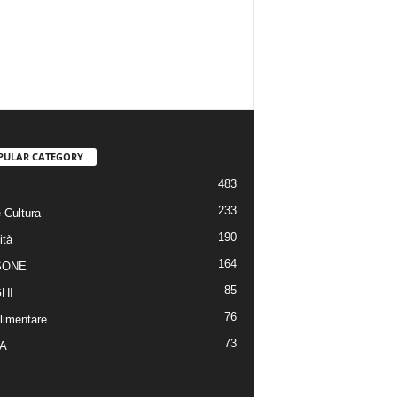
PULAR CATEGORY
483
233
 Cultura
190
ità
164
SONE
85
HI
76
limentare
73
A