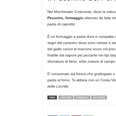
Nel Marchesato Crotonese, dove la natura è
Pecorino, formaggio
ottenuto da latte in
pasta di capretto.
È un formaggio a pasta dura e compatta da
segni del canestro dove sono messe a stag
dal giallo carico al marrone scuro col pro
friabile dal sapore più piccante nei tipi st
sfumature di fieno, erbe mature di campo e
E’ consumato sia fresco che grattugiato o
pasta al forno. Si abbina con un Costa Vi
della Locride.
TAGS
CROTONE
FORMAGIO
PECORINO