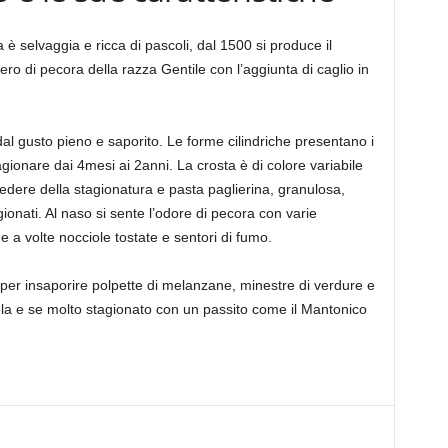
 selvaggia e ricca di pascoli, dal 1500 si produce il
tero di pecora della razza Gentile con l’aggiunta di caglio in
l gusto pieno e saporito. Le forme cilindriche presentano i
ionare dai 4mesi ai 2anni. La crosta è di colore variabile
cedere della stagionatura e pasta paglierina, granulosa,
agionati. Al naso si sente l’odore di pecora con varie
 a volte nocciole tostate e sentori di fumo.
 per insaporire polpette di melanzane, minestre di verdure e
ola e se molto stagionato con un passito come il Mantonico