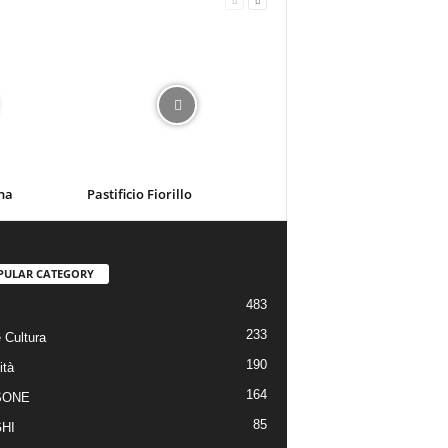
na
Pastificio Fiorillo
PULAR CATEGORY
483
233
 Cultura
190
ità
164
SONE
85
HI