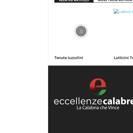
Tenute Iuzzolini
Latticini T