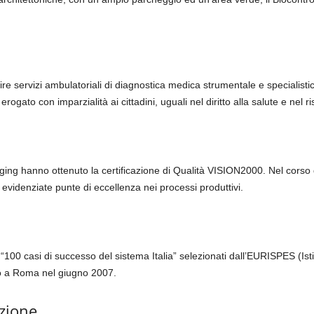
ire servizi ambulatoriali di diagnostica medica strumentale e specialistica
rogato con imparzialità ai cittadini, uguali nel diritto alla salute e nel ri
aging hanno ottenuto la certificazione di Qualità VISION2000. Nel corso d
e evidenziate punte di eccellenza nei processi produttivi.
i “100 casi di successo del sistema Italia” selezionati dall’EURISPES (Istit
o a Roma nel giugno 2007.
zione