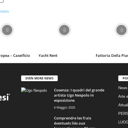
ropea – Caseificio
Yacht Rent
Fattoria Della Pia
EVEN MORE NEWS
PO
News
Cosenza: I quadri del grande
artista Ugo Nespolo in
Arte e
esposizione
Attual
6 Maggio 2026
PER
Comprendre les frais
LUOG
éventuels liés aux