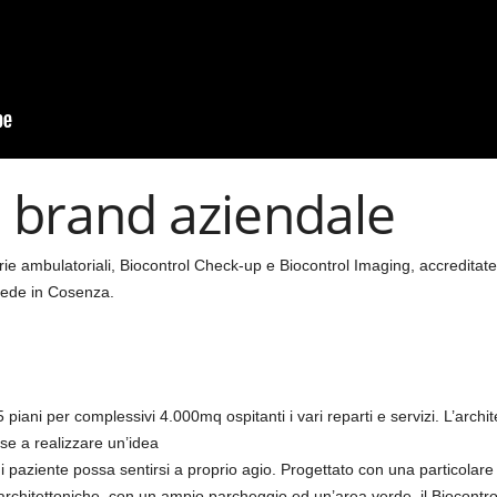
il brand aziendale
ie ambulatoriali, Biocontrol Check-up e Biocontrol Imaging, accreditate 
sede in Cosenza.
 piani per complessivi 4.000mq ospitanti i vari reparti e servizi. L’archi
se a realizzare un’idea
ni paziente possa sentirsi a proprio agio. Progettato con una particolare
 architettoniche, con un ampio parcheggio ed un’area verde, il Biocontro