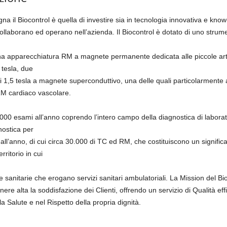
a il Biocontrol è quella di investire sia in tecnologia innovativa e kn
ollaborano ed operano nell’azienda. Il Biocontrol è dotato di uno stru
 una apparecchiatura RM a magnete permanente dedicata alle piccole art
tesla, due
i 1,5 tesla a magnete superconduttivo, una delle quali particolarmente 
RM cardiaco vascolare.
.000 esami all’anno coprendo l’intero campo della diagnostica di laborat
gnostica per
’anno, di cui circa 30.000 di TC ed RM, che costituiscono un significati
rritorio in cui
e sanitarie che erogano servizi sanitari ambulatoriali. La Mission del Bio
e alta la soddisfazione dei Clienti, offrendo un servizio di Qualità eff
alla Salute e nel Rispetto della propria dignità.