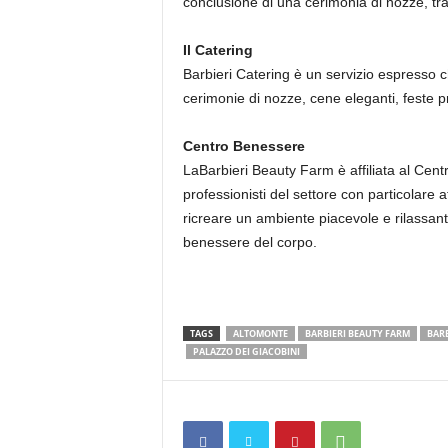
conclusione di una cerimonia di nozze, tra u
Il Catering
Barbieri Catering è un servizio espresso c
cerimonie di nozze, cene eleganti, feste p
Centro Benessere
LaBarbieri Beauty Farm è affiliata al Cen
professionisti del settore con particolare att
ricreare un ambiente piacevole e rilassante
benessere del corpo.
TAGS
ALTOMONTE
BARBIERI BEAUTY FARM
BAR
PALAZZO DEI GIACOBINI