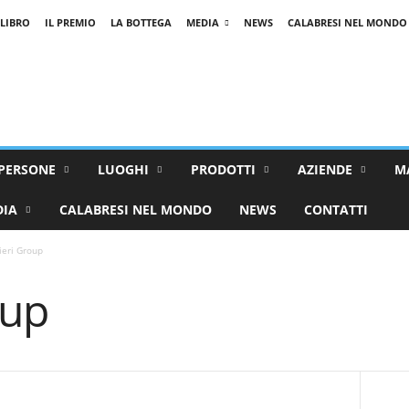
 LIBRO
IL PREMIO
LA BOTTEGA
MEDIA
NEWS
CALABRESI NEL MONDO
PERSONE
LUOGHI
PRODOTTI
AZIENDE
M
DIA
CALABRESI NEL MONDO
NEWS
CONTATTI
ieri Group
oup