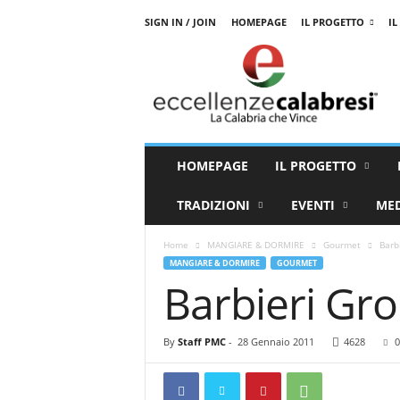
SIGN IN / JOIN
HOMEPAGE
IL PROGETTO
IL
E
c
c
e
l
l
e
HOMEPAGE
IL PROGETTO
n
z
TRADIZIONI
EVENTI
ME
e
C
Home
MANGIARE & DORMIRE
Gourmet
Barb
a
MANGIARE & DORMIRE
GOURMET
l
Barbieri Gr
a
b
r
By
Staff PMC
-
28 Gennaio 2011
4628
0
e
s
i