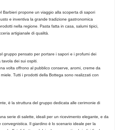
el Barbieri propone un viaggio alla scoperta di sapori
 gusto e inventiva la grande tradizione gastronomica
odotti nella regione. Pasta fatta in casa, salumi tipici,
eria artigianale di qualità.
el gruppo pensato per portare i sapori e i profumi dei
tavola dei sui ospiti.
na volta offrono al pubblico conserve, aromi, creme da
iele. Tutti i prodotti della Bottega sono realizzati con
te, è la struttura del gruppo dedicata alle cerimonie di
na serie di salette, ideali per un ricevimento elegante, e da
onvegnistica. Il giardino è lo scenario ideale per la