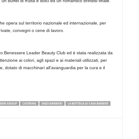
n buffet di frutta e dolci ed un romantico brindisi finale.
he opera sul territorio nazionale ed internazionale, per
rivate, convegni o cene di lavoro.
tro Benessere Leader Beauty Club ed è stata realizzata da
enzione ai colori, agli spazi e ai materiali utilizzati, per
, dotato di macchinari all’avanguardia per la cura e il
BIERI GROUP
CATERING
ENZO BARBIERI
LA BOTTEGA DI CASA BARBIER