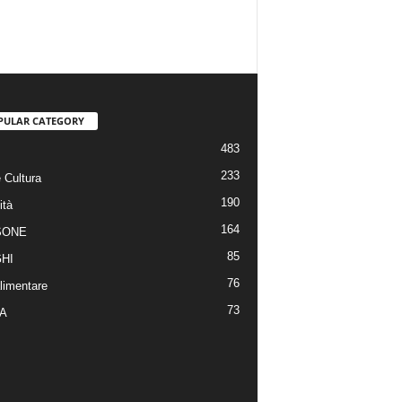
PULAR CATEGORY
483
233
 Cultura
190
ità
164
SONE
85
HI
76
limentare
73
A