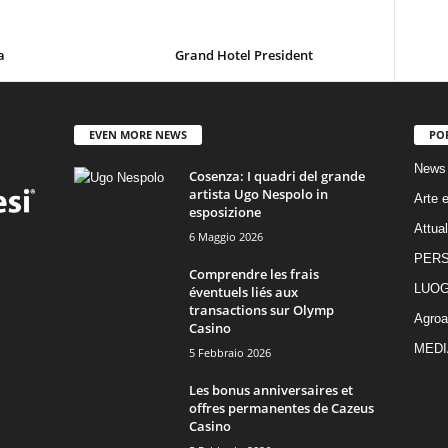
a
Grand Hotel President
EVEN MORE NEWS
PO
News
Cosenza: I quadri del grande
artista Ugo Nespolo in
Arte e
esposizione
Attual
6 Maggio 2026
PER
Comprendre les frais
LUOG
éventuels liés aux
transactions sur Olymp
Agroa
Casino
MEDI
5 Febbraio 2026
Les bonus anniversaires et
offres permanentes de Cazeus
Casino