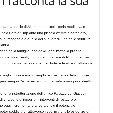
i racconta la sua
 legato a quello di Altomonte, piccola perla medioevale
i Italo Barbieri impiantò una piccola attività alberghiera,
 suo impegno e a quello dei suoi eredi, una delle strutture
labria.
zione della famiglia, che da 40 anni mette la propria
io dei suoi clienti, contribuendo a fare di Altomonte una
onomico sia per i servizi che l’hotel e le altre strutture del
oglia di crescere, di ampliare il ventaglio delle proprie
ngere sempre l’eccellenza in ogni attività rimangono obiettivi
ne: la ristrutturazione dell’antico Palazzo dei Giacobini,
i una serie di importanti interventi di restauro e
he oggi incrementano ancora di più il potenziale
poter soddisfare, attraverso i suoi marchi, le esigenze di