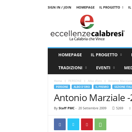
SIGN IN / JOIN
HOMEPAGE
IL PROGETTO
IL
E
c
c
e
l
l
e
HOMEPAGE
IL PROGETTO
n
z
TRADIZIONI
EVENTI
ME
e
C
Home
PERSONE
Albo d'oro
Antonio Marziale
a
PERSONE
ALBO D'ORO
IL PREMIO
SEZIONE ITAL
l
Antonio Marziale 
a
b
r
By
Staff PMC
-
20 Settembre 2009
5269
e
s
i