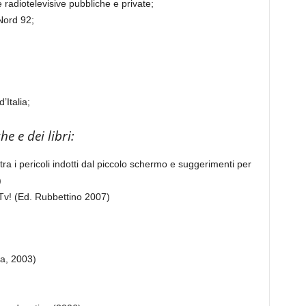
e radiotelevisive pubbliche e private;
Nord 92;
’Italia;
e e dei libri:
ra i pericoli indotti dal piccolo schermo e suggerimenti per
)
Tv! (Ed. Rubbettino 2007)
a, 2003)