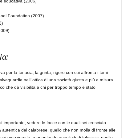
e educativa (2006)
onal Foundation (2007)
8)
2009)
ia:
 per la tenacia, la grinta, rigore con cui affronta i temi
alvaguardia nell’ ottica di una società giusta e più a misura
o che dà visibilità a chi per troppo tempo è stato
ì importante, vedere le facce con le quali sei cresciuto
a autentica del calabrese, quello che non molla di fronte alle
 mai emozionato frequentando quegli studi televisivi, quelle