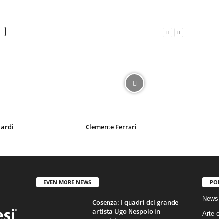
Nardi
Clemente Ferrari
EVEN MORE NEWS
PO
News
Cosenza: I quadri del grande
artista Ugo Nespolo in
Arte e