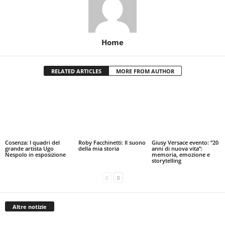
Home
RELATED ARTICLES
MORE FROM AUTHOR
Cosenza: I quadri del
Roby Facchinetti: Il suono
Giusy Versace evento: “20
grande artista Ugo
della mia storia
anni di nuova vita”:
Nespolo in esposizione
memoria, emozione e
storytelling
Altre notizie