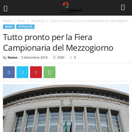
Home
News
Attualità
Tutto pronto per la Fiera Campionaria del Mezzogiorno
NEWS
ATTUALITÀ
Tutto pronto per la Fiera
Campionaria del Mezzogiorno
By
Home
-
3 Settembre 2018
2560
0