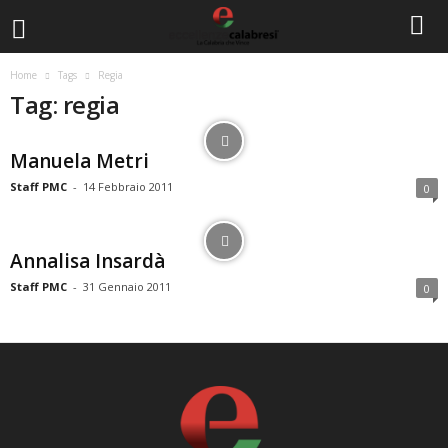
Home
Tags
Regia
Tag: regia
Manuela Metri
Staff PMC
-
14 Febbraio 2011
0
Annalisa Insardà
Staff PMC
-
31 Gennaio 2011
0