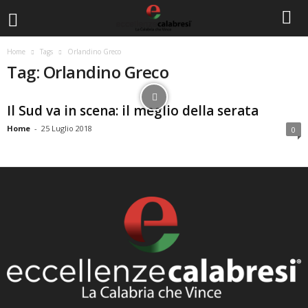
Home
Tags
Orlandino Greco
Tag: Orlandino Greco
Il Sud va in scena: il meglio della serata
Home
-
25 Luglio 2018
0