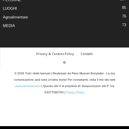
85
LUOGHI
76
Agroalimentare
73
MEDIA
Privacy & Cookies Policy
Contatti
©
© 2026 Tutti i diritti riservati | Realizzato da Piero Muscari Storytailor - La tua
comunicazione sarà tutta un’altra storia! Per contattarmi, visita il mio sito web
www.pieromuscari.it
| Questo sito è di proprietà di: Duepuntozero srls P. Iva
03377590793 |
Privacy Policy