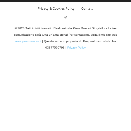
Privacy & Cookies Policy
Contatti
©
© 2026 Tutti i diritti riservati | Realizzato da Piero Muscari Storytailor - La tua
comunicazione sarà tutta un’altra storia! Per contattarmi, visita il mio sito web
www.pieromuscari.it
| Questo sito è di proprietà di: Duepuntozero srls P. Iva
03377590793 |
Privacy Policy