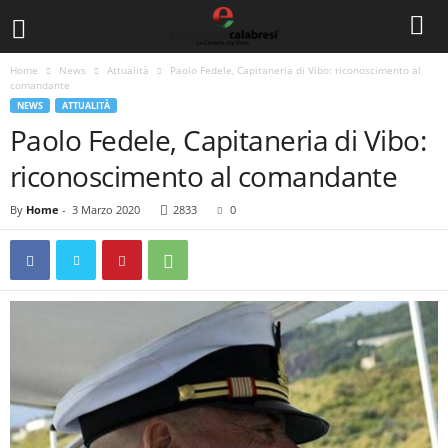
Home
News
Attualità
Paolo Fedele, Capitaneria di Vibo: riconoscimento al
comandante
NEWS
ATTUALITÀ
Paolo Fedele, Capitaneria di Vibo:
riconoscimento al comandante
By
Home
-
3 Marzo 2020
2833
0