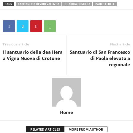
TAGS
CAPITANERIA DI VIBO VALENTIA
GUARDIA COSTIERA
PAOLO FEDELE
Previous article
Next article
Il santuario della dea Hera
Santuario di San Francesco
a Vigna Nuova di Crotone
di Paola elevato a
regionale
Home
RELATED ARTICLES
MORE FROM AUTHOR