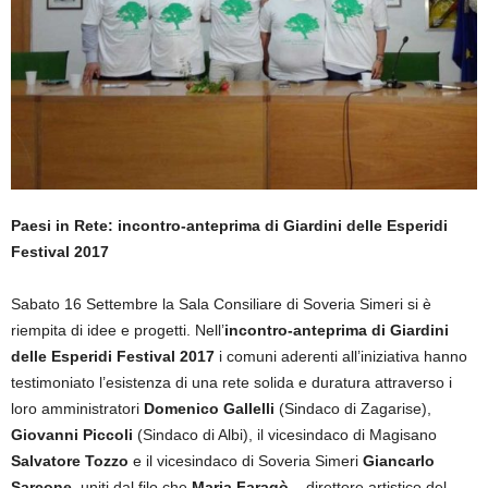
Paesi in Rete: i
ncontro-anteprima di Giardini delle Esperidi
Festival 2017
Sabato 16 Settembre la Sala Consiliare di Soveria Simeri si è
riempita di idee e progetti. Nell’
incontro-anteprima di Giardini
delle Esperidi Festival 2017
i comuni aderenti all’iniziativa hanno
testimoniato l’esistenza di una rete solida e duratura attraverso i
loro amministratori
Domenico Gallelli
(Sindaco di Zagarise),
Giovanni Piccoli
(Sindaco di Albi), il vicesindaco di Magisano
Salvatore Tozzo
e il vicesindaco di Soveria Simeri
Giancarlo
Sarcone
, uniti dal filo che
Maria Faragò
– direttore artistico del