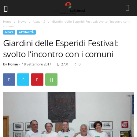
Home
News
Attualità
Giardini delle Esperidi Festival: svolto l’incontro con i
comuni
NEWS
ATTUALITÀ
Giardini delle Esperidi Festival:
svolto l’incontro con i comuni
By
Home
-
18 Settembre 2017
2731
0