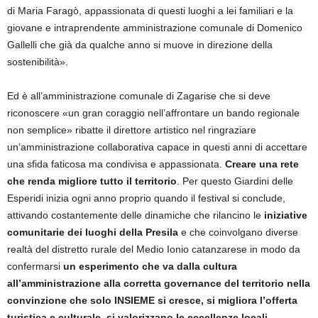
di Maria Faragò, appassionata di questi luoghi a lei familiari e la
giovane e intraprendente amministrazione comunale di Domenico
Gallelli che già da qualche anno si muove in direzione della
sostenibilità».
Ed è all’amministrazione comunale di Zagarise che si deve
riconoscere «un gran coraggio nell’affrontare un bando regionale
non semplice» ribatte il direttore artistico nel ringraziare
un’amministrazione collaborativa capace in questi anni di accettare
una sfida faticosa ma condivisa e appassionata.
Creare una rete
che renda migliore tutto il territorio
. Per questo Giardini delle
Esperidi inizia ogni anno proprio quando il festival si conclude,
attivando costantemente delle dinamiche che rilancino le
iniziative
comunitarie dei luoghi della Presila
e che coinvolgano diverse
realtà del distretto rurale del Medio Ionio catanzarese in modo da
confermarsi
un esperimento che va dalla cultura
all’amministrazione alla corretta governance del territorio nella
convinzione che solo INSIEME si cresce, si migliora l’offerta
turistica e culturale, si valorizzano le eccellenze locali
.