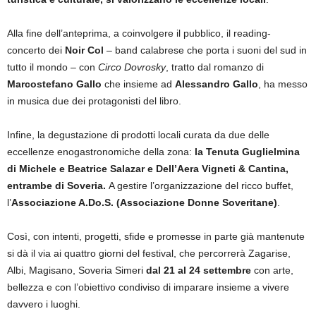
Alla fine dell’anteprima, a coinvolgere il pubblico, il reading-
concerto dei
Noir Col
– band calabrese che porta i suoni del sud in
tutto il mondo – con
Circo Dovrosky
, tratto dal romanzo di
Marcostefano Gallo
che insieme ad
Alessandro Gallo
, ha messo
in musica due dei protagonisti del libro.
Infine, la degustazione di prodotti locali curata da due delle
eccellenze enogastronomiche della zona:
la Tenuta Guglielmina
di Michele e Beatrice Salazar e Dell’Aera Vigneti & Cantina,
entrambe di Soveria.
A gestire l’organizzazione del ricco buffet,
l’
Associazione A.Do.S. (Associazione Donne Soveritane)
.
Così, con intenti, progetti, sfide e promesse in parte già mantenute
si dà il via ai quattro giorni del festival, che percorrerà Zagarise,
Albi, Magisano, Soveria Simeri
dal 21 al 24 settembre
con arte,
bellezza e con l’obiettivo condiviso di imparare insieme a vivere
davvero i luoghi.