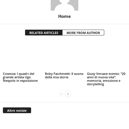
Home
RELATED ARTICLES
MORE FROM AUTHOR
Cosenza: I quadri del
Roby Facchinetti: Il suono
Giusy Versace evento: “20
grande artista Ugo
della mia storia
anni di nuova vita”:
Nespolo in esposizione
memoria, emozione e
storytelling
Altre notizie