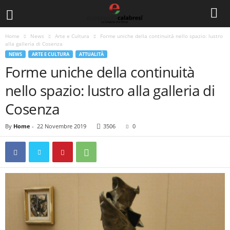
Home
News
Arte e Cultura
Forme uniche della continuità nello spazio: lustro
alla galleria di Cosenza
NEWS
ARTE E CULTURA
ATTUALITÀ
Forme uniche della continuità
nello spazio: lustro alla galleria di
Cosenza
By
Home
-
22 Novembre 2019
3506
0