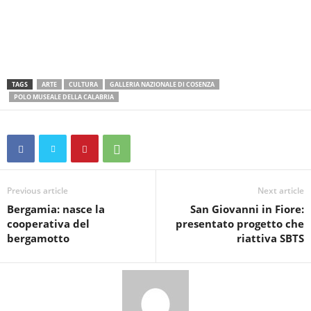
TAGS
ARTE
CULTURA
GALLERIA NAZIONALE DI COSENZA
POLO MUSEALE DELLA CALABRIA
Previous article
Next article
Bergamia: nasce la
San Giovanni in Fiore:
cooperativa del
presentato progetto che
bergamotto
riattiva SBTS