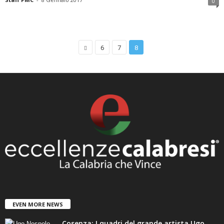
0
6
7
8
EVEN MORE NEWS
Cosenza: I quadri del grande artista Ugo