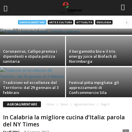
Made in Italy: la Calabria pronta a
conquistare il mondo
AGROALIMENTARE
ARTE E CULTURA
ATTUALITÀ
ENOLOGIA
Home
-
18 Dicembre 2023
Coronavirus, Callipo premia i
Il bergamotto bio e il tris
dipendenti e stipula polizza
energy juice al Biofach di
sanitaria
Norimberga
Tradizioni ed eccellenze del
Festival pitta mpigliata: gli
Territorio: dal 29 gennaio al 3
apprezzamenti di
febbraio
Confcommercio Sila
AGROALIMENTARE
Home
News
Agroalimentare
Page 8
In Calabria la migliore cucina d’Italia: parola
del NY Times
Staff PMC
-
8 Gennaio 2017